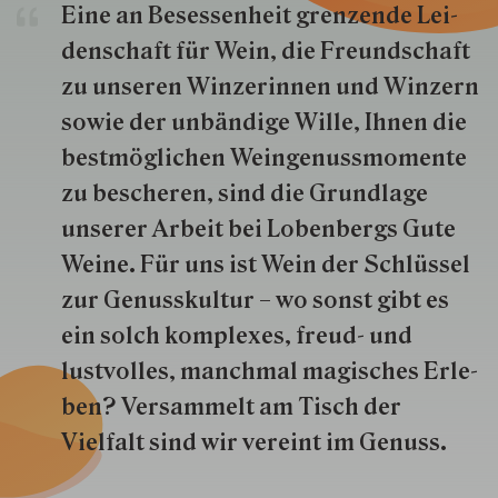
Eine an Besessenheit gren­zende Lei­
den­schaft für Wein, die Freund­schaft
zu unseren Win­zer­innen und Win­zern
so­wie der un­bän­dige Wille, Ihnen die
best­mög­lich­en Wein­genuss­momente
zu besche­ren, sind die Grund­lage
unserer Arbeit bei Lobenbergs Gute
Weine. Für uns ist Wein der Schlüs­sel
zur Genuss­kultur – wo sonst gibt es
ein solch kom­plexes, freud- und
lustvolles, manchmal ma­gisch­es Er­le­
ben? Versammelt am Tisch der
Vielfalt sind wir ver­eint im Genuss.