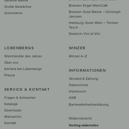
Gereifte Weine
Bremen: Engel WeinCafé
Große Gewächse
Bremen: Gute Weine – Christoph
Gutscheine
Janssen
Hamburg: Guter Wein – Torsten
Tesch
Dreieich: Vini di Vini
LOBENBERGS
WINZER
Weinhändler des Jahres
Winzer A–Z
Über uns
Karriere bei Lobenbergs
INFORMATIONEN
Presse
Versand & Zahlung
Datenschutz
SERVICE & KONTAKT
Impressum
Fragen & Antworten
AGB
Kataloge
Barrierefreiheitserklärung
Downloads
Weinarchiv
Widerrufsrecht
Kontakt
Vertrag widerrufen