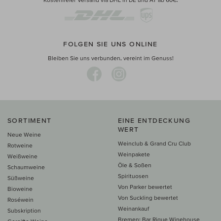
FOLGEN SIE UNS ONLINE
Bleiben Sie uns verbunden, vereint im Genuss!
SORTIMENT
EINE ENTDECKUNG
WERT
Neue Weine
Weinclub & Grand Cru Club
Rotweine
Weinpakete
Weißweine
Öle & Soßen
Schaumweine
Spirituosen
Süßweine
Von Parker bewertet
Bioweine
Von Suckling bewertet
Roséwein
Weinankauf
Subskription
Bremen: Bar Rique Winehouse