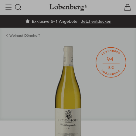
V
W
Suche
Exklusive 5+1 Angebote
Jetzt entdecken
Weingut Dönnhoff
94+
100