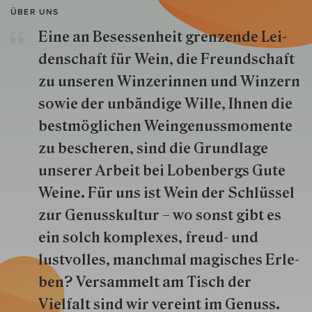
ÜBER UNS
Eine an Besessenheit gren­zende Lei­
den­schaft für Wein, die Freund­schaft
zu unseren Win­zer­innen und Win­zern
so­wie der un­bän­dige Wille, Ihnen die
best­mög­lich­en Wein­genuss­momente
zu besche­ren, sind die Grund­lage
unserer Arbeit bei Lobenbergs Gute
Weine. Für uns ist Wein der Schlüs­sel
zur Genuss­kultur – wo sonst gibt es
ein solch kom­plexes, freud- und
lustvolles, manchmal ma­gisch­es Er­le­
ben? Versammelt am Tisch der
Vielfalt sind wir ver­eint im Genuss.