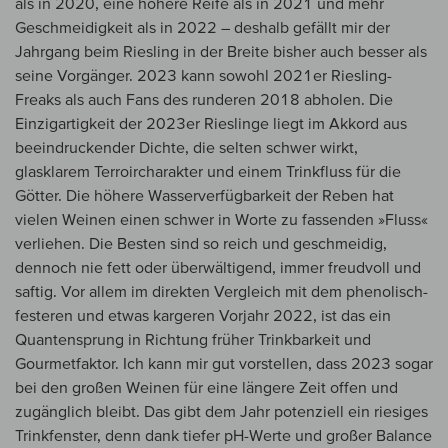
als in 2020, eine höhere Reife als in 2021 und mehr
Geschmeidigkeit als in 2022 – deshalb gefällt mir der
Jahrgang beim Riesling in der Breite bisher auch besser als
seine Vorgänger. 2023 kann sowohl 2021er Riesling-
Freaks als auch Fans des runderen 2018 abholen. Die
Einzigartigkeit der 2023er Rieslinge liegt im Akkord aus
beeindruckender Dichte, die selten schwer wirkt,
glasklarem Terroircharakter und einem Trinkfluss für die
Götter. Die höhere Wasserverfügbarkeit der Reben hat
vielen Weinen einen schwer in Worte zu fassenden »Fluss«
verliehen. Die Besten sind so reich und geschmeidig,
dennoch nie fett oder überwältigend, immer freudvoll und
saftig. Vor allem im direkten Vergleich mit dem phenolisch-
festeren und etwas kargeren Vorjahr 2022, ist das ein
Quantensprung in Richtung früher Trinkbarkeit und
Gourmetfaktor. Ich kann mir gut vorstellen, dass 2023 sogar
bei den großen Weinen für eine längere Zeit offen und
zugänglich bleibt. Das gibt dem Jahr potenziell ein riesiges
Trinkfenster, denn dank tiefer pH-Werte und großer Balance