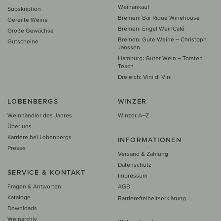
Weinankauf
Subskription
Bremen: Bar Rique Winehouse
Gereifte Weine
Bremen: Engel WeinCafé
Große Gewächse
Bremen: Gute Weine – Christoph
Gutscheine
Janssen
Hamburg: Guter Wein – Torsten
Tesch
Dreieich: Vini di Vini
LOBENBERGS
WINZER
Weinhändler des Jahres
Winzer A–Z
Über uns
Karriere bei Lobenbergs
INFORMATIONEN
Presse
Versand & Zahlung
Datenschutz
SERVICE & KONTAKT
Impressum
Fragen & Antworten
AGB
Kataloge
Barrierefreiheitserklärung
Downloads
Weinarchiv