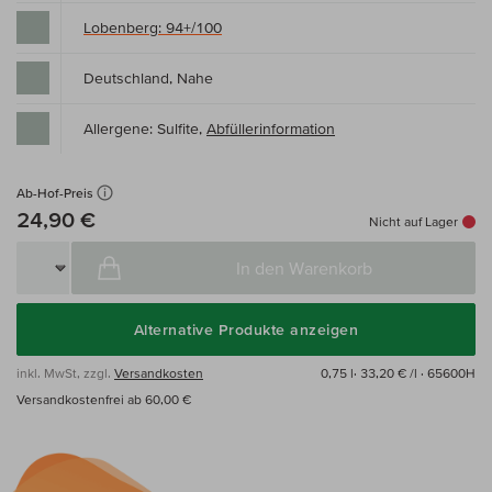
Lobenberg: 94+/100
Deutschland, Nahe
Allergene: Sulfite,
Abfüllerinformation
Ab-Hof-Preis
24,90 €
Nicht auf Lager
In den Warenkorb
Alternative Produkte anzeigen
inkl. MwSt, zzgl.
Versandkosten
0,75 l·
33,20 € /l
· 65600H
Versandkostenfrei ab 60,00 €