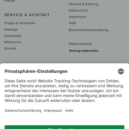
Presse
Versand & Zahlung
Datenschutz
SERVICE & KONTAKT
Impressum
Fragen & Antworten
AGB
Kataloge
Barrierefreiheitserklärung
Downloads
Weinarchiv
Widerrufsrecht
Kontakt
Vertrag widerrufen
Alle Preise inkl. MwSt., zzgl. 5 €
Versand
– ab
60 € versand­kosten­
frei
Beratung unter
+49 421 696 797-0
1.000 Winzer –
Weinhändler