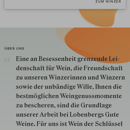
ZUM WINZER
ÜBER UNS
Eine an Besessenheit gren­zende Lei­
den­schaft für Wein, die Freund­schaft
zu unseren Win­zer­innen und Win­zern
so­wie der un­bän­dige Wille, Ihnen die
best­mög­lich­en Wein­genuss­momente
zu besche­ren, sind die Grund­lage
unserer Arbeit bei Lobenbergs Gute
Weine. Für uns ist Wein der Schlüs­sel