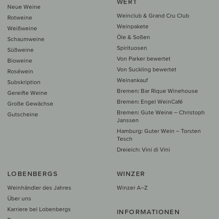
WERT
Neue Weine
Weinclub & Grand Cru Club
Rotweine
Weinpakete
Weißweine
Öle & Soßen
Schaumweine
Spirituosen
Süßweine
Von Parker bewertet
Bioweine
Von Suckling bewertet
Roséwein
Weinankauf
Subskription
Bremen: Bar Rique Winehouse
Gereifte Weine
Bremen: Engel WeinCafé
Große Gewächse
Bremen: Gute Weine – Christoph
Gutscheine
Janssen
Hamburg: Guter Wein – Torsten
Tesch
Dreieich: Vini di Vini
LOBENBERGS
WINZER
Weinhändler des Jahres
Winzer A–Z
Über uns
Karriere bei Lobenbergs
INFORMATIONEN