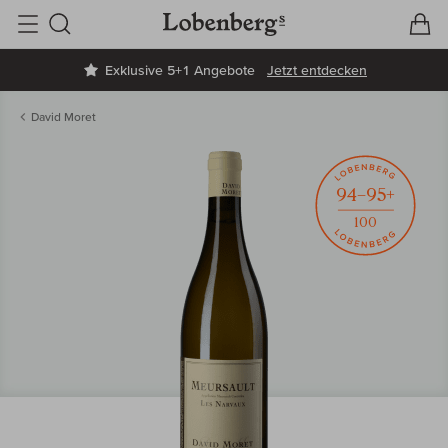
V
W
Suche
Exklusive 5+1 Angebote
Jetzt entdecken
David Moret
94–95+
100