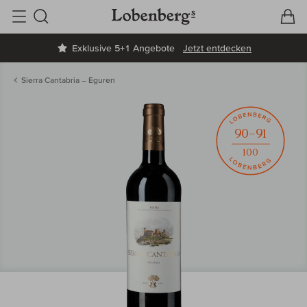
V
W
Suche
Exklusive 5+1 Angebote
Jetzt entdecken
Sierra Cantabria – Eguren
90–91
100