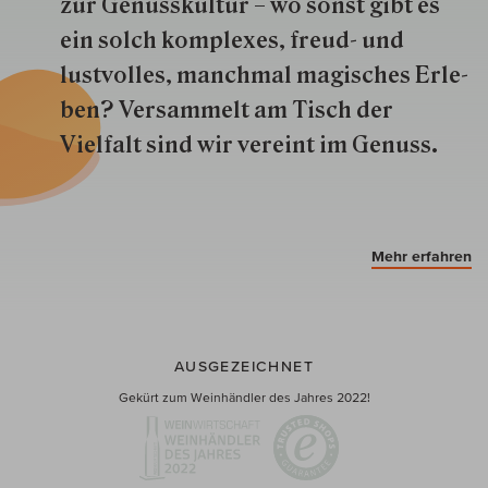
zur Genuss­kultur – wo sonst gibt es
ein solch kom­plexes, freud- und
lustvolles, manchmal ma­gisch­es Er­le­
ben? Versammelt am Tisch der
Vielfalt sind wir ver­eint im Genuss.
Mehr erfahren
AUSGEZEICHNET
Gekürt zum Weinhändler des Jahres 2022!