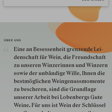
ÜBER UNS
Eine an Besessenheit gren­zende Lei­
den­schaft für Wein, die Freund­schaft
zu unseren Win­zer­innen und Win­zern
so­wie der un­bän­dige Wille, Ihnen die
best­mög­lich­en Wein­genuss­momente
zu besche­ren, sind die Grund­lage
unserer Arbeit bei Lobenbergs Gute
Weine. Für uns ist Wein der Schlüs­sel