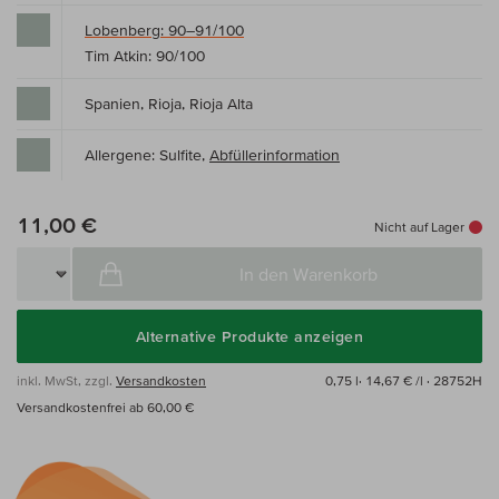
Lobenberg: 90–91/100
Tim Atkin: 90/100
Spanien, Rioja, Rioja Alta
Allergene: Sulfite,
Abfüllerinformation
11,00 €
Nicht auf Lager
In den Warenkorb
Alternative Produkte anzeigen
inkl. MwSt, zzgl.
Versandkosten
0,75 l·
14,67 € /l
· 28752H
Versandkostenfrei ab 60,00 €