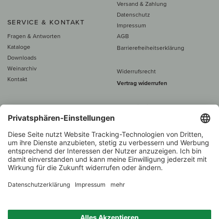
Versand & Zahlung
Datenschutz
SERVICE & KONTAKT
Impressum
Fragen & Antworten
AGB
Kataloge
Barrierefreiheitserklärung
Downloads
Weinarchiv
Widerrufsrecht
Kontakt
Vertrag widerrufen
Alle Preise inkl. MwSt., zzgl. 5 €
Versand
– ab
60 € versand­kosten­
frei
Beratung unter
+49 421 696 797-0
1.000 Winzer –
Weinhändler