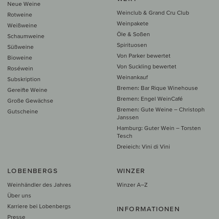
Neue Weine
Weinclub & Grand Cru Club
Rotweine
Weinpakete
Weißweine
Öle & Soßen
Schaumweine
Spirituosen
Süßweine
Von Parker bewertet
Bioweine
Von Suckling bewertet
Roséwein
Weinankauf
Subskription
Bremen: Bar Rique Winehouse
Gereifte Weine
Bremen: Engel WeinCafé
Große Gewächse
Bremen: Gute Weine – Christoph
Gutscheine
Janssen
Hamburg: Guter Wein – Torsten
Tesch
Dreieich: Vini di Vini
LOBENBERGS
WINZER
Weinhändler des Jahres
Winzer A–Z
Über uns
Karriere bei Lobenbergs
INFORMATIONEN
Presse