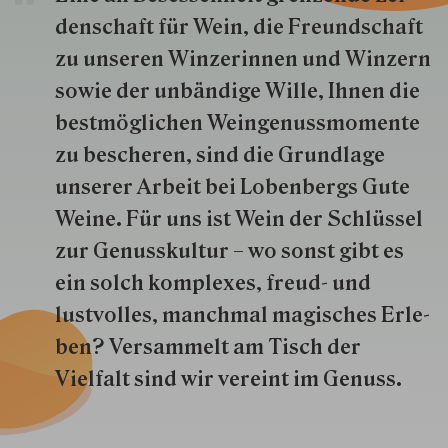
den­schaft für Wein, die Freund­schaft
zu unseren Win­zer­innen und Win­zern
so­wie der un­bän­dige Wille, Ihnen die
best­mög­lich­en Wein­genuss­momente
zu besche­ren, sind die Grund­lage
unserer Arbeit bei Lobenbergs Gute
Weine. Für uns ist Wein der Schlüs­sel
zur Genuss­kultur – wo sonst gibt es
ein solch kom­plexes, freud- und
lustvolles, manchmal ma­gisch­es Er­le­
ben? Versammelt am Tisch der
Vielfalt sind wir ver­eint im Genuss.