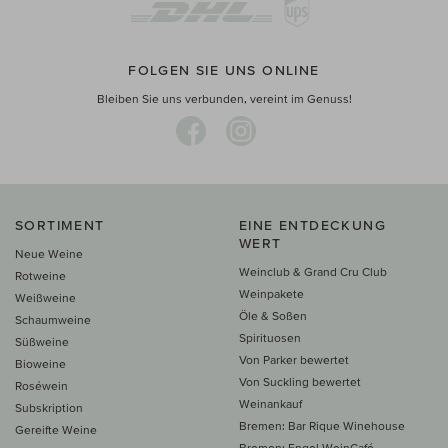
FOLGEN SIE UNS ONLINE
Bleiben Sie uns verbunden, vereint im Genuss!
SORTIMENT
EINE ENTDECKUNG
WERT
Neue Weine
Weinclub & Grand Cru Club
Rotweine
Weinpakete
Weißweine
Öle & Soßen
Schaumweine
Spirituosen
Süßweine
Von Parker bewertet
Bioweine
Von Suckling bewertet
Roséwein
Weinankauf
Subskription
Bremen: Bar Rique Winehouse
Gereifte Weine
Bremen: Engel WeinCafé