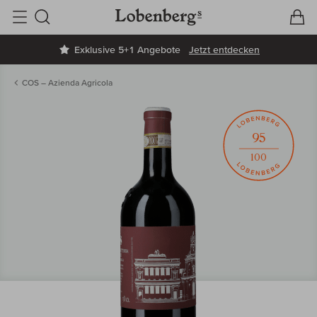
V
W
Suche
Exklusive 5+1 Angebote
Jetzt entdecken
COS – Azienda Agricola
95
100