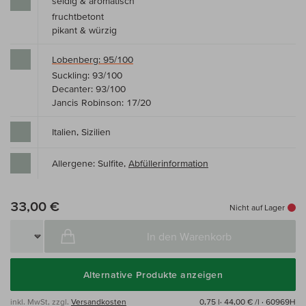
seidig & aromatisch
fruchtbetont
pikant & würzig
Lobenberg: 95/100
Suckling: 93/100
Decanter: 93/100
Jancis Robinson: 17/20
Italien, Sizilien
Allergene: Sulfite,
Abfüllerinformation
33,00 €
Nicht auf Lager
In den Warenkorb
Alternative Produkte anzeigen
inkl. MwSt, zzgl.
Versandkosten
0,75 l·
44,00 € /l
· 60969H