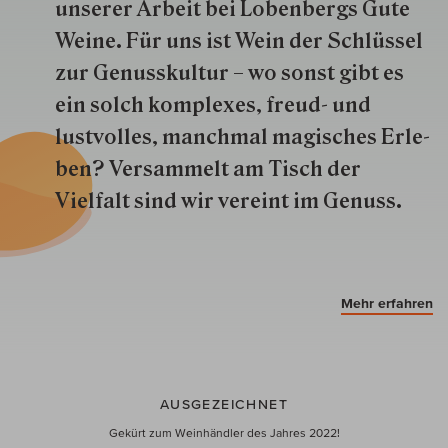
unserer Arbeit bei Lobenbergs Gute
Weine. Für uns ist Wein der Schlüs­sel
zur Genuss­kultur – wo sonst gibt es
ein solch kom­plexes, freud- und
lustvolles, manchmal ma­gisch­es Er­le­
ben? Versammelt am Tisch der
Vielfalt sind wir ver­eint im Genuss.
Mehr erfahren
AUSGEZEICHNET
Gekürt zum Weinhändler des Jahres 2022!