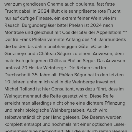
war zum grandiosen Charme auch opulente, fast fette
Frucht dabei, in 2024 läuft die sehr präsente rote Frucht
nur auf duftige Finesse, ein extrem feiner Wein wie im
Rausch! Burgundergläser bitte! Phelan ist 2024 nach
Montrose und gleichauf mit Cos der Star der Appellation! ***
Der Ire Frank Phélan vereinte Anfang des 19. Jahrhunderts
die beiden bis dahin unabhängigen Güter »Clos de
Garramey« und »Château Ségur« zu einem Anwesen, dem
malerisch gelegenen Château Phélan Ségur. Das Anwesen
umfasst 70 Hektar Weinberge. Die Reben sind im
Durchschnitt 35 Jahre alt. Phélan Ségur hat in den letzten
10 Jahren unheimlich viel in die Weinberge investiert.
Michel Rolland ist hier Consultant, was dazu führt, dass im
Weingut mehr auf die Reife gesetzt wird. Diese Reife
erreicht man allerdings nicht ohne eine dichtere Pflanzung
und mehr biologische Weinbergsarbeit. Auch wird
selbstverständlich per Hand gelesen. Die Beeren werden
komplett entrappt und nochmals mit einer optischen Laser-
Sortiermaschine nachsortiert. Nur die wirklich reifen Beeren