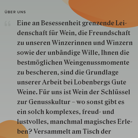
ÜBER UNS
Eine an Besessenheit gren­zende Lei­
den­schaft für Wein, die Freund­schaft
zu unseren Win­zer­innen und Win­zern
so­wie der un­bän­dige Wille, Ihnen die
best­mög­lich­en Wein­genuss­momente
zu besche­ren, sind die Grund­lage
unserer Arbeit bei Lobenbergs Gute
Weine. Für uns ist Wein der Schlüs­sel
zur Genuss­kultur – wo sonst gibt es
ein solch kom­plexes, freud- und
lustvolles, manchmal ma­gisch­es Er­le­
ben? Versammelt am Tisch der