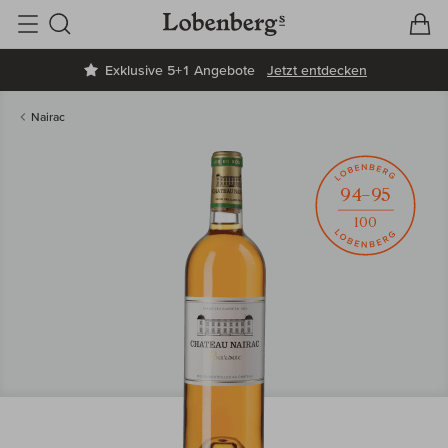
V
W
Suche
Exklusive 5+1 Angebote
Jetzt entdecken
Nairac
94–95
100