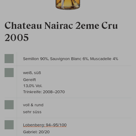
Chateau Nairac 2eme Cru
2005
Semillon 90%, Sauvignon Blanc 6%, Muscadelle 4%
weiß, süß
Gereift
13,0% Vol.
Trinkreife: 2008–2070
voll & rund
sehr süss
Lobenberg: 94–95/100
Gabriel: 20/20