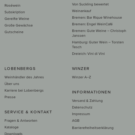
Von Suckling bewertet
Roséwein
Weinankauf
Subskription
Bremen: Bar Rique Winehouse
Gereifte Weine
Bremen: Engel WeinCafé
Große Gewächse
Bremen: Gute Weine – Christoph
Gutscheine
Janssen
Hamburg: Guter Wein – Torsten
Tesch
Dreieich: Vini di Vini
LOBENBERGS
WINZER
Weinhändler des Jahres
Winzer A–Z
Über uns
Karriere bei Lobenbergs
INFORMATIONEN
Presse
Versand & Zahlung
Datenschutz
SERVICE & KONTAKT
Impressum
Fragen & Antworten
AGB
Kataloge
Barrierefreiheitserklärung
Downloads