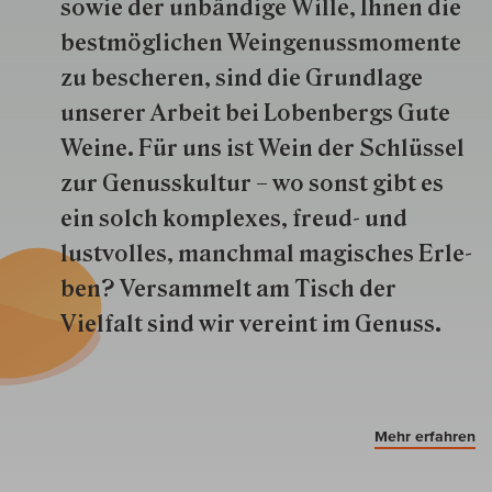
so­wie der un­bän­dige Wille, Ihnen die
best­mög­lich­en Wein­genuss­momente
zu besche­ren, sind die Grund­lage
unserer Arbeit bei Lobenbergs Gute
Weine. Für uns ist Wein der Schlüs­sel
zur Genuss­kultur – wo sonst gibt es
ein solch kom­plexes, freud- und
lustvolles, manchmal ma­gisch­es Er­le­
ben? Versammelt am Tisch der
Vielfalt sind wir ver­eint im Genuss.
Mehr erfahren