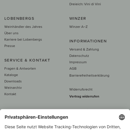
Dreieich: Vini di Vini
LOBENBERGS
WINZER
Weinhändler des Jahres
Winzer A–Z
Über uns
Karriere bei Lobenbergs
INFORMATIONEN
Presse
Versand & Zahlung
Datenschutz
SERVICE & KONTAKT
Impressum
Fragen & Antworten
AGB
Kataloge
Barrierefreiheitserklärung
Downloads
Weinarchiv
Widerrufsrecht
Kontakt
Vertrag widerrufen
Alle Preise inkl. MwSt., zzgl. 5 €
Versand
– ab
60 € versand­kosten­
frei