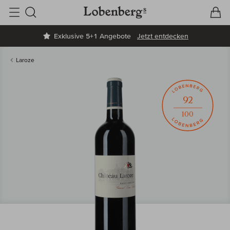
V
W
Suche
Exklusive 5+1 Angebote
Jetzt entdecken
Laroze
92
100