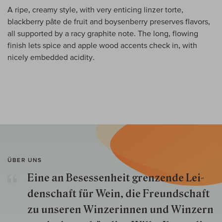
A ripe, creamy style, with very enticing linzer torte,
blackberry pâte de fruit and boysenberry preserves flavors,
all supported by a racy graphite note. The long, flowing
finish lets spice and apple wood accents check in, with
nicely embedded acidity.
ÜBER UNS
Eine an Besessenheit gren­zende Lei­
den­schaft für Wein, die Freund­schaft
zu unseren Win­zer­innen und Win­zern