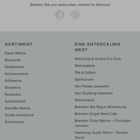
Bleiben Sie uns verbunden, vereint im Genuss!
SORTIMENT
EINE ENTDECKUNG
WERT
Neue Weine
Weinclub & Grand Cru Club
Rotweine
Weinpakete
Weißweine
Öle & Soßen
Schaumweine
Spirituosen
Süßweine
Von Parker bewertet
Bioweine
Von Suckling bewertet
Roséwein
Weinankauf
Subskription
Bremen: Bar Rique Winehouse
Gereifte Weine
Bremen: Engel WeinCafé
Große Gewächse
Bremen: Gute Weine – Christoph
Gutscheine
Janssen
Hamburg: Guter Wein – Torsten
Tesch