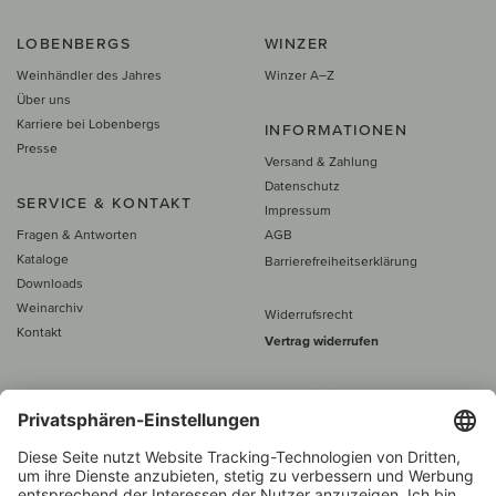
LOBENBERGS
WINZER
Weinhändler des Jahres
Winzer A–Z
Über uns
Karriere bei Lobenbergs
INFORMATIONEN
Presse
Versand & Zahlung
Datenschutz
SERVICE & KONTAKT
Impressum
Fragen & Antworten
AGB
Kataloge
Barrierefreiheitserklärung
Downloads
Weinarchiv
Widerrufsrecht
Kontakt
Vertrag widerrufen
Alle Preise inkl. MwSt., zzgl. 5 €
Versand
– ab
60 € versand­kosten­
frei