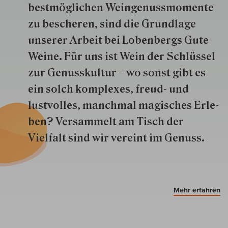
best­mög­lich­en Wein­genuss­momente
zu besche­ren, sind die Grund­lage
unserer Arbeit bei Lobenbergs Gute
Weine. Für uns ist Wein der Schlüs­sel
zur Genuss­kultur – wo sonst gibt es
ein solch kom­plexes, freud- und
lustvolles, manchmal ma­gisch­es Er­le­
ben? Versammelt am Tisch der
Vielfalt sind wir ver­eint im Genuss.
Mehr erfahren