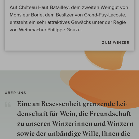
Auf Château Haut-Batailley, dem zweiten Weingut von
Monsieur Borie, dem Besitzer von Grand-Puy-Lacoste,
entsteht ein sehr attraktives Gewächs unter der Regie
von Weinmacher Philippe Gouze.
ZUM WINZER
ÜBER UNS
Eine an Besessenheit gren­zende Lei­
den­schaft für Wein, die Freund­schaft
zu unseren Win­zer­innen und Win­zern
so­wie der un­bän­dige Wille, Ihnen die