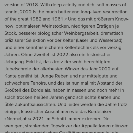
version of 2018. With deep acidity and rich, soft masses of
tannin, 2022 is the much better and long-lived resurrection
of the great 1982 and 1961.« Und das mit größerem Know-
how, optimaleren Weinstöcken, niedrigeren Erträgen je
Stock, besserer biologischer Weinbergsarbeit, dramatisch
präziserer Selektion vor der Kelter (Laser und Wasserbad)
und einer kenntnisreicheren Kellertechnik als vor vierzig
Jahren. Ohne Zweifel ist 2022 also ein historischer
Jahrgang. Fakt ist, dass trotz der wohl berechtigten
Jubelschreie der allerbesten Winzer das Jahr 2022 auf
Kante genäht ist. Junge Reben und nur mittelgute und
schwächere Terroirs, und das ist nun mal mit Abstand der
Großteil des Bordelais, haben in nassen und noch mehr in
solch trocken-heißen Jahren ganz schlechte Karten und
üble Zukunftsaussichten. Und leider werden die Jahre trotz
einiger, klassischer Ausnahmen wie das Bordelaiser
»Normaljahr« 2021 im Schnitt immer extremer. Die
wenigen, strahlenden Topwinzer der Appellationen glänzen
ob der extraterrestrischen Qualitäten mehr denn je, die