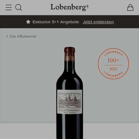
V
W
Suche
Exklusive 5+1 Angebote
Jetzt entdecken
Cos d’Estournel
100+
100