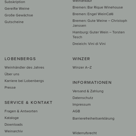
Weinankauf
Subskription
Bremen: Bar Rique Winehouse
Gereifte Weine
Bremen: Engel WeinCafé
Große Gewächse
Bremen: Gute Weine – Christoph
Gutscheine
Janssen
Hamburg: Guter Wein – Torsten
Tesch
Dreieich: Vini di Vini
LOBENBERGS
WINZER
Weinhändler des Jahres
Winzer A–Z
Über uns
Karriere bei Lobenbergs
INFORMATIONEN
Presse
Versand & Zahlung
Datenschutz
SERVICE & KONTAKT
Impressum
Fragen & Antworten
AGB
Kataloge
Barrierefreiheitserklärung
Downloads
Weinarchiv
Widerrufsrecht