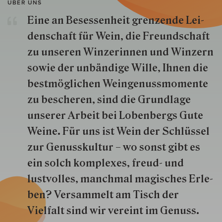
ÜBER UNS
Eine an Besessenheit gren­zende Lei­
den­schaft für Wein, die Freund­schaft
zu unseren Win­zer­innen und Win­zern
so­wie der un­bän­dige Wille, Ihnen die
best­mög­lich­en Wein­genuss­momente
zu besche­ren, sind die Grund­lage
unserer Arbeit bei Lobenbergs Gute
Weine. Für uns ist Wein der Schlüs­sel
zur Genuss­kultur – wo sonst gibt es
ein solch kom­plexes, freud- und
lustvolles, manchmal ma­gisch­es Er­le­
ben? Versammelt am Tisch der
Vielfalt sind wir ver­eint im Genuss.