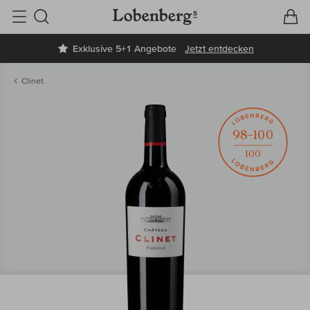
V
W
Suche
Exklusive 5+1 Angebote
Jetzt entdecken
Clinet
98–100
100