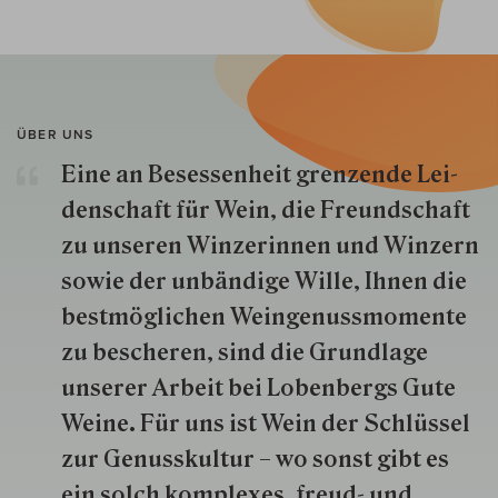
ÜBER UNS
Eine an Besessenheit gren­zende Lei­
den­schaft für Wein, die Freund­schaft
zu unseren Win­zer­innen und Win­zern
so­wie der un­bän­dige Wille, Ihnen die
best­mög­lich­en Wein­genuss­momente
zu besche­ren, sind die Grund­lage
unserer Arbeit bei Lobenbergs Gute
Weine. Für uns ist Wein der Schlüs­sel
zur Genuss­kultur – wo sonst gibt es
ein solch kom­plexes, freud- und