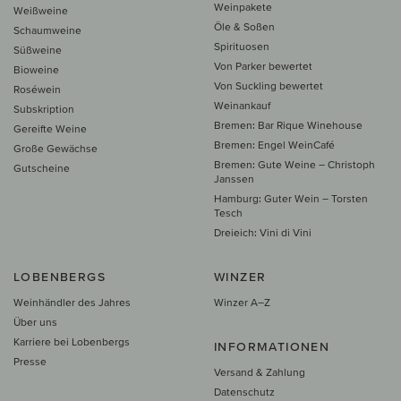
Weinpakete
Weißweine
Öle & Soßen
Schaumweine
Spirituosen
Süßweine
Von Parker bewertet
Bioweine
Von Suckling bewertet
Roséwein
Weinankauf
Subskription
Bremen: Bar Rique Winehouse
Gereifte Weine
Bremen: Engel WeinCafé
Große Gewächse
Bremen: Gute Weine – Christoph
Gutscheine
Janssen
Hamburg: Guter Wein – Torsten
Tesch
Dreieich: Vini di Vini
LOBENBERGS
WINZER
Weinhändler des Jahres
Winzer A–Z
Über uns
Karriere bei Lobenbergs
INFORMATIONEN
Presse
Versand & Zahlung
Datenschutz