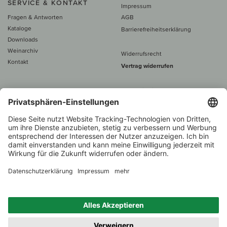
SERVICE & KONTAKT
Impressum
Fragen & Antworten
AGB
Kataloge
Barrierefreiheitserklärung
Downloads
Weinarchiv
Widerrufsrecht
Kontakt
Vertrag widerrufen
Alle Preise inkl. MwSt., zzgl. 5 €
Versand
– ab
60 € versand­kosten­
frei
Beratung unter
+49 421 696 797-0
1.000 Winzer –
Weinhändler
Zurück
Über 7.000 Weine
des Jahres 2022