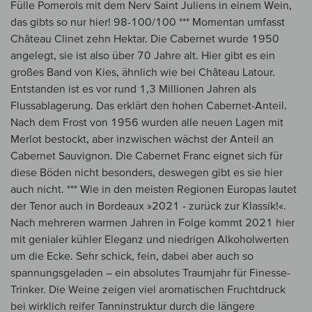
Fülle Pomerols mit dem Nerv Saint Juliens in einem Wein,
das gibts so nur hier! 98-100/100 *** Momentan umfasst
Château Clinet zehn Hektar. Die Cabernet wurde 1950
angelegt, sie ist also über 70 Jahre alt. Hier gibt es ein
großes Band von Kies, ähnlich wie bei Château Latour.
Entstanden ist es vor rund 1,3 Millionen Jahren als
Flussablagerung. Das erklärt den hohen Cabernet-Anteil.
Nach dem Frost von 1956 wurden alle neuen Lagen mit
Merlot bestockt, aber inzwischen wächst der Anteil an
Cabernet Sauvignon. Die Cabernet Franc eignet sich für
diese Böden nicht besonders, deswegen gibt es sie hier
auch nicht. *** Wie in den meisten Regionen Europas lautet
der Tenor auch in Bordeaux »2021 - zurück zur Klassik!«.
Nach mehreren warmen Jahren in Folge kommt 2021 hier
mit genialer kühler Eleganz und niedrigen Alkoholwerten
um die Ecke. Sehr schick, fein, dabei aber auch so
spannungsgeladen – ein absolutes Traumjahr für Finesse-
Trinker. Die Weine zeigen viel aromatischen Fruchtdruck
bei wirklich reifer Tanninstruktur durch die längere