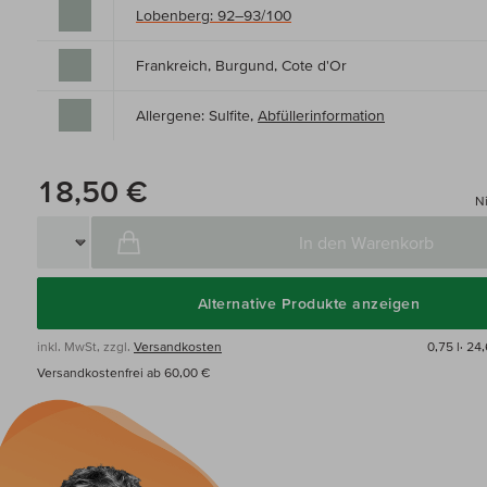
Lobenberg: 92–93/100
Frankreich, Burgund, Cote d'Or
Allergene: Sulfite,
Abfüllerinformation
18,50 €
Ni
In den Warenkorb
Alternative Produkte anzeigen
inkl. MwSt, zzgl.
Versandkosten
0,75 l·
24,
Versandkostenfrei ab 60,00 €