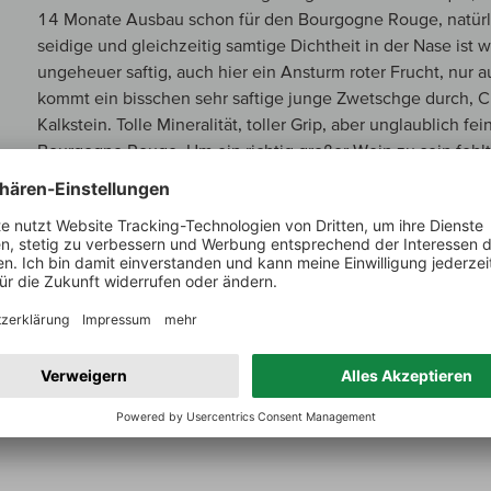
14 Monate Ausbau schon für den Bourgogne Rouge, natürli
seidige und gleichzeitig samtige Dichtheit in der Nase ist 
ungeheuer saftig, auch hier ein Ansturm roter Frucht, nur 
kommt ein bisschen sehr saftige junge Zwetschge durch, Cr
Kalkstein. Tolle Mineralität, toller Grip, aber unglaublich 
Bourgogne Rouge. Um ein richtig großer Wein zu sein fehlt
Mitte. Von der sonstigen Struktur könnte das durchaus ein 
Stoff. 92-93/100