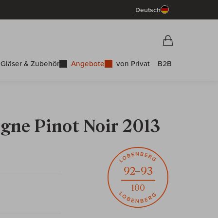
Deutsch
Vorschau War
Warenkorb
Gläser & Zubehör
Angebote
von Privat
B2B
gne Pinot Noir 2013
92–93
100