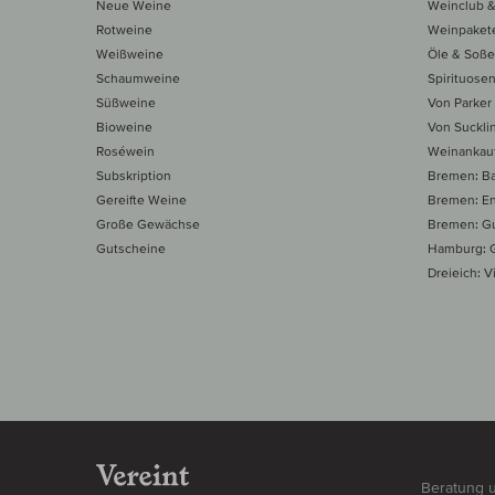
Neue Weine
Weinclub &
Rotweine
Weinpaket
Weißweine
Öle & Soß
Schaumweine
Spirituose
Süßweine
Von Parker
Bioweine
Von Suckli
Roséwein
Weinankau
Subskription
Bremen: B
Gereifte Weine
Bremen: E
Große Gewächse
Bremen: Gu
Gutscheine
Hamburg: G
Dreieich: Vi
Beratung 