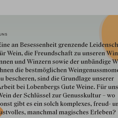
UNS
ine an Besessenheit gren­zende Lei­den­sch
ür Wein, die Freund­schaft zu unseren Win­
nnen und Win­zern so­wie der un­bän­dige Wi
hnen die best­mög­lich­en Wein­genuss­mom
u besche­ren, sind die Grund­lage unserer
rbeit bei Lobenbergs Gute Weine. Für uns
ein der Schlüs­sel zur Genuss­kultur – wo
onst gibt es ein solch kom­plexes, freud- u
ustvolles, manchmal ma­gisch­es Er­le­ben?