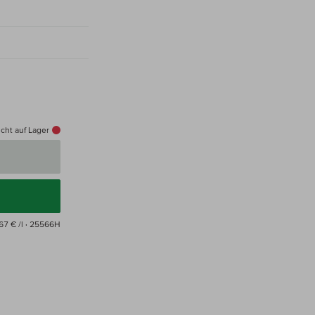
cht auf Lager
67 € /l
· 25566H