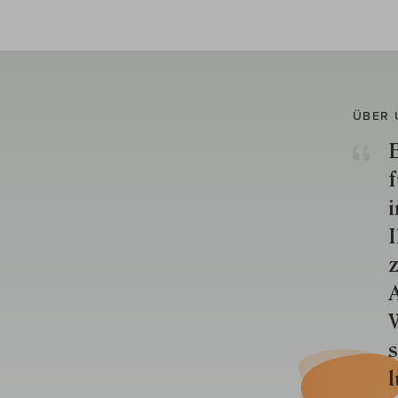
ÜBER 
E
f
i
I
z
A
W
s
l