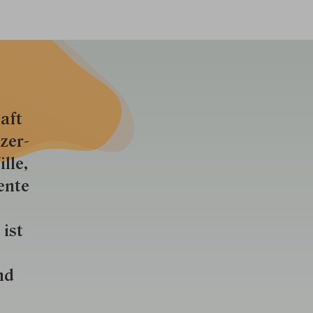
aft
zer­
lle,
ente
 ist
nd