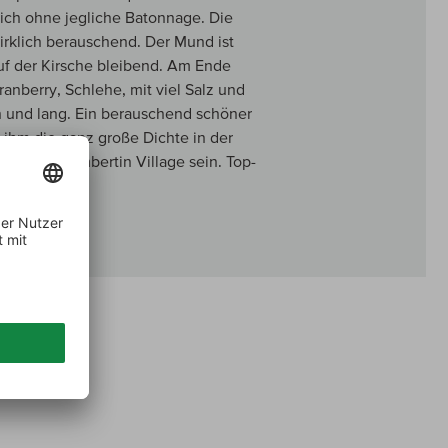
ch ohne jegliche Batonnage. Die
wirklich berauschend. Der Mund ist
auf der Kirsche bleibend. Am Ende
anberry, Schlehe, mit viel Salz und
fein und lang. Ein berauschend schöner
 ihm die ganz große Dichte in der
Gevrey-Chambertin Village sein. Top-