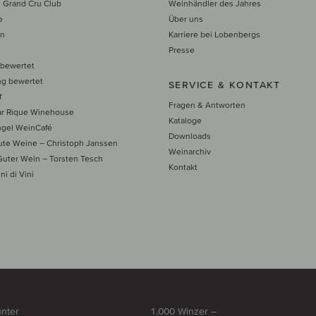
 Grand Cru Club
Weinhändler des Jahres
e
Über uns
en
Karriere bei Lobenbergs
n
Presse
 bewertet
ng bewertet
SERVICE & KONTAKT
f
Fragen & Antworten
ar Rique Winehouse
Kataloge
ngel WeinCafé
Downloads
te Weine – Christoph Janssen
Weinarchiv
uter Wein – Torsten Tesch
Kontakt
ni di Vini
unter
1.000 Winzer –