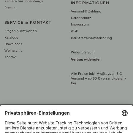
Karriere bei Lobenbergs
INFORMATIONEN
Presse
Versand & Zahlung
Datenschutz
SERVICE & KONTAKT
Impressum
Fragen & Antworten
AGB
Kataloge
Barrierefreiheitserklärung
Downloads
Weinarchiv
Widerrufsrecht
Kontakt
Vertrag widerrufen
Alle Preise inkl. MwSt., zzgl. 5 €
Versand
– ab
60 € versand­kosten­
frei
Beratung unter
+49 421 696 797-0