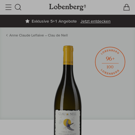
V
W
Suche
Exklusive 5+1 Angebote
Jetzt entdecken
Anne Claude Leflaive – Clau de Nell
96+
100