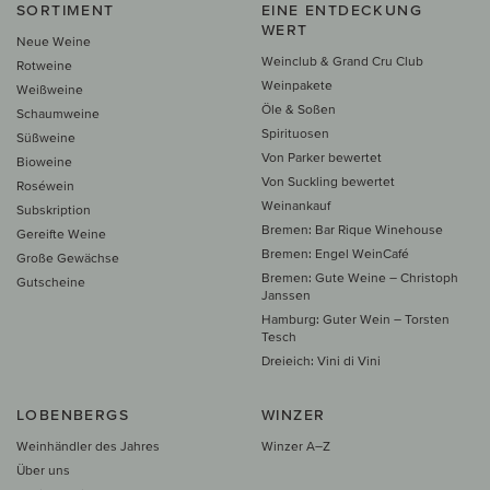
SORTIMENT
EINE ENTDECKUNG
WERT
Neue Weine
Weinclub & Grand Cru Club
Rotweine
Weinpakete
Weißweine
Öle & Soßen
Schaumweine
Spirituosen
Süßweine
Von Parker bewertet
Bioweine
Von Suckling bewertet
Roséwein
Weinankauf
Subskription
Bremen: Bar Rique Winehouse
Gereifte Weine
Bremen: Engel WeinCafé
Große Gewächse
Bremen: Gute Weine – Christoph
Gutscheine
Janssen
Hamburg: Guter Wein – Torsten
Tesch
Dreieich: Vini di Vini
LOBENBERGS
WINZER
Weinhändler des Jahres
Winzer A–Z
Über uns