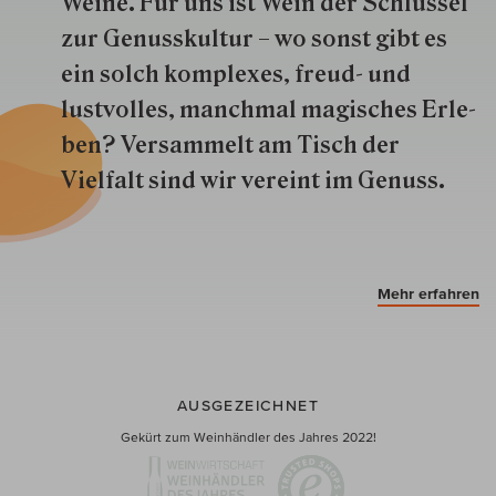
Weine. Für uns ist Wein der Schlüs­sel
zur Genuss­kultur – wo sonst gibt es
ein solch kom­plexes, freud- und
lustvolles, manchmal ma­gisch­es Er­le­
ben? Versammelt am Tisch der
Vielfalt sind wir ver­eint im Genuss.
Mehr erfahren
AUSGEZEICHNET
Gekürt zum Weinhändler des Jahres 2022!