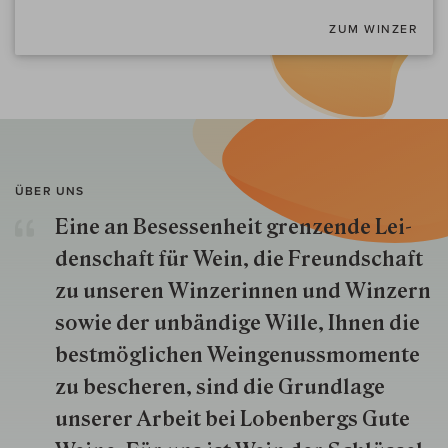
ZUM WINZER
ÜBER UNS
Eine an Besessenheit gren­zende Lei­
den­schaft für Wein, die Freund­schaft
zu unseren Win­zer­innen und Win­zern
so­wie der un­bän­dige Wille, Ihnen die
best­mög­lich­en Wein­genuss­momente
zu besche­ren, sind die Grund­lage
unserer Arbeit bei Lobenbergs Gute