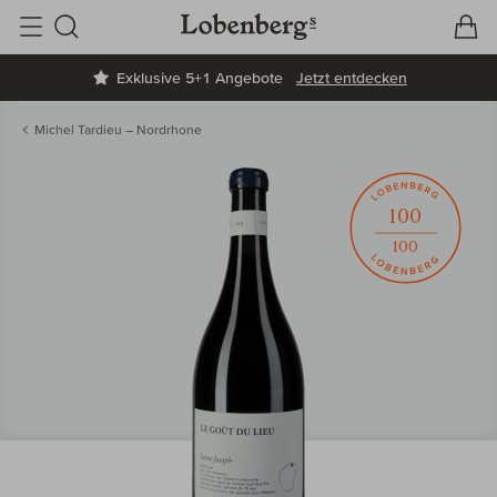
V
W
Suche
Exklusive 5+1 Angebote
Jetzt entdecken
Michel Tardieu – Nordrhone
100
100