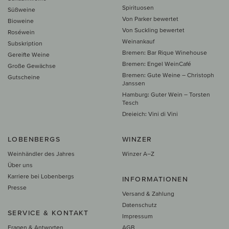
Spirituosen
Süßweine
Von Parker bewertet
Bioweine
Von Suckling bewertet
Roséwein
Weinankauf
Subskription
Bremen: Bar Rique Winehouse
Gereifte Weine
Bremen: Engel WeinCafé
Große Gewächse
Bremen: Gute Weine – Christoph
Gutscheine
Janssen
Hamburg: Guter Wein – Torsten
Tesch
Dreieich: Vini di Vini
LOBENBERGS
WINZER
Weinhändler des Jahres
Winzer A–Z
Über uns
Karriere bei Lobenbergs
INFORMATIONEN
Presse
Versand & Zahlung
Datenschutz
SERVICE & KONTAKT
Impressum
Fragen & Antworten
AGB