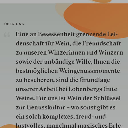
ÜBER UNS
Eine an Besessenheit gren­zende Lei­
den­schaft für Wein, die Freund­schaft
zu unseren Win­zer­innen und Win­zern
so­wie der un­bän­dige Wille, Ihnen die
best­mög­lich­en Wein­genuss­momente
zu besche­ren, sind die Grund­lage
unserer Arbeit bei Lobenbergs Gute
Weine. Für uns ist Wein der Schlüs­sel
zur Genuss­kultur – wo sonst gibt es
ein solch kom­plexes, freud- und
lustvolles, manchmal ma­gisch­es Er­le­