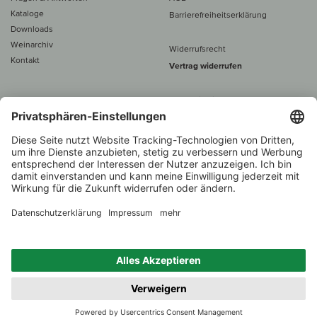
Kataloge
Barrierefreiheitserklärung
Downloads
Weinarchiv
Widerrufsrecht
Kontakt
Vertrag widerrufen
Alle Preise inkl. MwSt., zzgl. 5 €
Versand
– ab
60 € versand­kosten­
frei
Beratung unter
+49 421 696 797-0
1.000 Winzer –
Weinhändler
Zurück
Über 7.000 Weine
des Jahres 2022