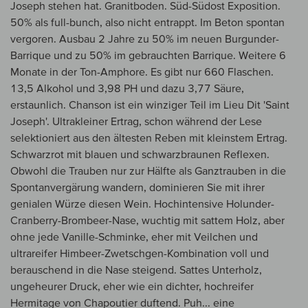
Joseph stehen hat. Granitboden. Süd-Südost Exposition.
50% als full-bunch, also nicht entrappt. Im Beton spontan
vergoren. Ausbau 2 Jahre zu 50% im neuen Burgunder-
Barrique und zu 50% im gebrauchten Barrique. Weitere 6
Monate in der Ton-Amphore. Es gibt nur 660 Flaschen.
13,5 Alkohol und 3,98 PH und dazu 3,77 Säure,
erstaunlich. Chanson ist ein winziger Teil im Lieu Dit 'Saint
Joseph'. Ultrakleiner Ertrag, schon während der Lese
selektioniert aus den ältesten Reben mit kleinstem Ertrag.
Schwarzrot mit blauen und schwarzbraunen Reflexen.
Obwohl die Trauben nur zur Hälfte als Ganztrauben in die
Spontanvergärung wandern, dominieren Sie mit ihrer
genialen Würze diesen Wein. Hochintensive Holunder-
Cranberry-Brombeer-Nase, wuchtig mit sattem Holz, aber
ohne jede Vanille-Schminke, eher mit Veilchen und
ultrareifer Himbeer-Zwetschgen-Kombination voll und
berauschend in die Nase steigend. Sattes Unterholz,
ungeheurer Druck, eher wie ein dichter, hochreifer
Hermitage von Chapoutier duftend. Puh... eine