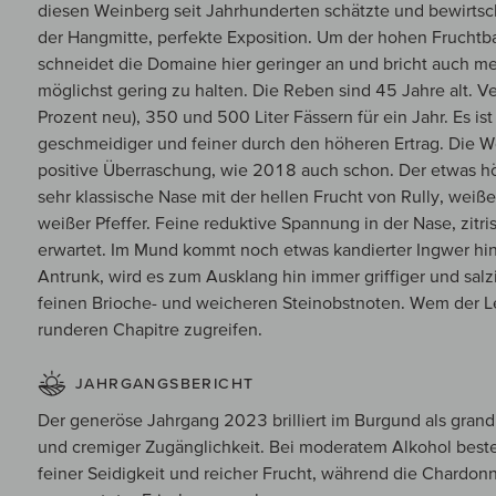
diesen Weinberg seit Jahrhunderten schätzte und bewirts
der Hangmitte, perfekte Exposition. Um der hohen Frucht
schneidet die Domaine hier geringer an und bricht auch me
möglichst gering zu halten. Die Reben sind 45 Jahre alt. 
Prozent neu), 350 und 500 Liter Fässern für ein Jahr. Es is
geschmeidiger und feiner durch den höheren Ertrag. Die W
positive Überraschung, wie 2018 auch schon. Der etwas höh
sehr klassische Nase mit der hellen Frucht von Rully, weiße
weißer Pfeffer. Feine reduktive Spannung in der Nase, zitri
erwartet. Im Mund kommt noch etwas kandierter Ingwer hin
Antrunk, wird es zum Ausklang hin immer griffiger und salzig
feinen Brioche- und weicheren Steinobstnoten. Wem der Les 
runderen Chapitre zugreifen.
JAHRGANGSBERICHT
Der generöse Jahrgang 2023 brilliert im Burgund als grand
und cremiger Zugänglichkeit. Bei moderatem Alkohol bes
feiner Seidigkeit und reicher Frucht, während die Chardonn