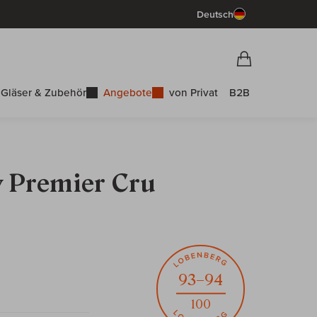
Deutsch
Vorschau War
Warenkorb
Gläser & Zubehör
Angebote
von Privat
B2B
y Premier Cru
93–94
100