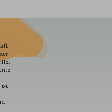
aft
zer­
lle,
ente
 ist
nd