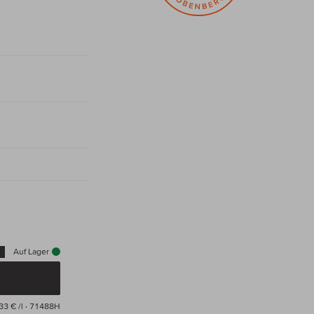
Auf Lager
33 € /l
· 71488H