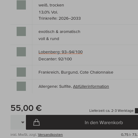
weiß, trocken
13,0% Vol.
Trinkreife: 2026–2033
exotisch & aromatisch
voll & rund
Lobenberg: 93–94/100
Decanter: 92/100
Frankreich, Burgund, Cote Chalonnaise
Allergene: Sulfite,
Abfüllerinformation
55,00 €
Lieferzeit ca. 2-3 Werktage
In den Warenkorb
inkl. MwSt, zzgl.
Versandkosten
0,75 l·
73,