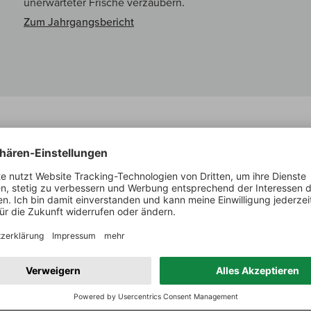
unerwarteter Frische verzaubern.
Zum Jahrgangsbericht
Decanter über:
Rully Premier Cru Chapitre
This loveable, easy-to-drink wine seduces with ripe pear, 
texture is lush and approachable, with a rich feel and acidity
suited to early drinking and it lacks the structure to age. T
slope in the limestone soils of this premier cru bordering t
before fermentation and ageing in cask (25% new).