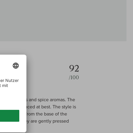
92
/100
white blossoms and spice aromas. The
 that is balanced at best. The style is
he grapes are from the base of the
he village. They are gently pressed