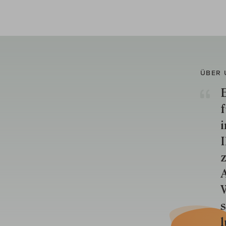
ÜBER 
E
f
i
I
z
A
W
s
l