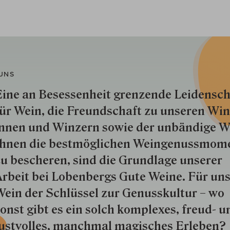
UNS
ine an Besessenheit gren­zende Lei­den­sch
ür Wein, die Freund­schaft zu unseren Win­
nnen und Win­zern so­wie der un­bän­dige Wi
hnen die best­mög­lich­en Wein­genuss­mom
u besche­ren, sind die Grund­lage unserer
rbeit bei Lobenbergs Gute Weine. Für uns
ein der Schlüs­sel zur Genuss­kultur – wo
onst gibt es ein solch kom­plexes, freud- u
ustvolles, manchmal ma­gisch­es Er­le­ben?