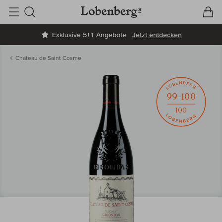
V
W
Suche
Exklusive 5+1 Angebote
Jetzt entdecken
Chateau de Saint Cosme
99–100
100