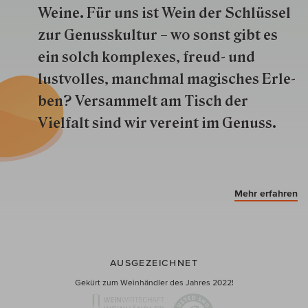
Weine. Für uns ist Wein der Schlüs­sel
zur Genuss­kultur – wo sonst gibt es
ein solch kom­plexes, freud- und
lustvolles, manchmal ma­gisch­es Er­le­
ben? Versammelt am Tisch der
Vielfalt sind wir ver­eint im Genuss.
Mehr erfahren
AUSGEZEICHNET
Gekürt zum Weinhändler des Jahres 2022!