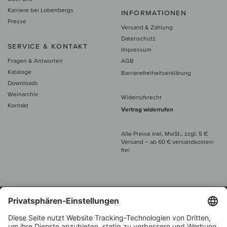
Karriere bei Lobenbergs
INFORMATIONEN
Presse
Versand & Zahlung
Datenschutz
SERVICE & KONTAKT
Impressum
Fragen & Antworten
AGB
Kataloge
Barrierefreiheitserklärung
Downloads
Weinarchiv
Widerrufsrecht
Kontakt
Vertrag widerrufen
Alle Preise inkl. MwSt., zzgl. 5 €
Versand
– ab
60 € versand­kosten­
frei
Beratung unter
+49 421 696 797-0