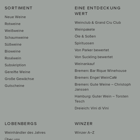
SORTIMENT
EINE ENTDECKUNG
WERT
Neue Weine
Weinclub & Grand Cru Club
Rotweine
Weinpakete
Weißweine
Öle & Soßen
Schaumweine
Spirituosen
Süßweine
Von Parker bewertet
Bioweine
Von Suckling bewertet
Roséwein
Weinankauf
Subskription
Bremen: Bar Rique Winehouse
Gereifte Weine
Bremen: Engel WeinCafé
Große Gewächse
Bremen: Gute Weine – Christoph
Gutscheine
Janssen
Hamburg: Guter Wein – Torsten
Tesch
Dreieich: Vini di Vini
LOBENBERGS
WINZER
Weinhändler des Jahres
Winzer A–Z
Über uns