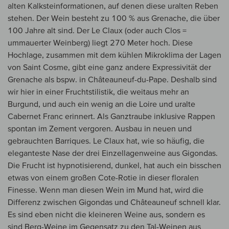
alten Kalksteinformationen, auf denen diese uralten Reben
stehen. Der Wein besteht zu 100 % aus Grenache, die über
100 Jahre alt sind. Der Le Claux (oder auch Clos =
ummauerter Weinberg) liegt 270 Meter hoch. Diese
Hochlage, zusammen mit dem kühlen Mikroklima der Lagen
von Saint Cosme, gibt eine ganz andere Expressivität der
Grenache als bspw. in Châteauneuf-du-Pape. Deshalb sind
wir hier in einer Fruchtstilistik, die weitaus mehr an
Burgund, und auch ein wenig an die Loire und uralte
Cabernet Franc erinnert. Als Ganztraube inklusive Rappen
spontan im Zement vergoren. Ausbau in neuen und
gebrauchten Barriques. Le Claux hat, wie so häufig, die
eleganteste Nase der drei Einzellagenweine aus Gigondas.
Die Frucht ist hypnotisierend, dunkel, hat auch ein bisschen
etwas von einem großen Cote-Rotie in dieser floralen
Finesse. Wenn man diesen Wein im Mund hat, wird die
Differenz zwischen Gigondas und Châteauneuf schnell klar.
Es sind eben nicht die kleineren Weine aus, sondern es
sind Berg-Weine im Gegensatz zu den Tal-Weinen aus