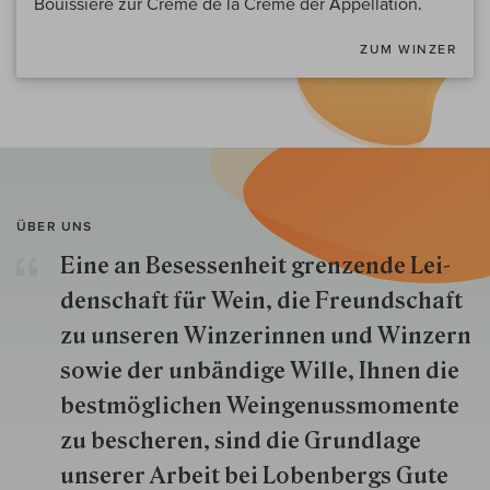
Bouissiere zur Creme de la Creme der Appellation.
ZUM WINZER
ÜBER UNS
Eine an Besessenheit gren­zende Lei­
den­schaft für Wein, die Freund­schaft
zu unseren Win­zer­innen und Win­zern
so­wie der un­bän­dige Wille, Ihnen die
best­mög­lich­en Wein­genuss­momente
zu besche­ren, sind die Grund­lage
unserer Arbeit bei Lobenbergs Gute