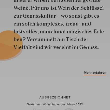
unserer Arbeit bei Lobenbergs Gute
Weine. Für uns ist Wein der Schlüs­sel
zur Genuss­kultur – wo sonst gibt es
ein solch kom­plexes, freud- und
lustvolles, manchmal ma­gisch­es Er­le­
ben? Versammelt am Tisch der
Vielfalt sind wir ver­eint im Genuss.
Mehr erfahren
AUSGEZEICHNET
Gekürt zum Weinhändler des Jahres 2022!