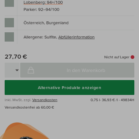
Lobenberg: 94+/100
Parker: 92–94/100
Österreich, Burgenland
Allergene: Sulfite,
Abfüllerinformation
27,70 €
Nicht auf Lager
In den Warenkorb
Alternative Produkte anzeigen
inkl. MwSt, zzgl.
Versandkosten
0,75 l·
36,93 € /l
· 49834H
Versandkostenfrei ab 60,00 €