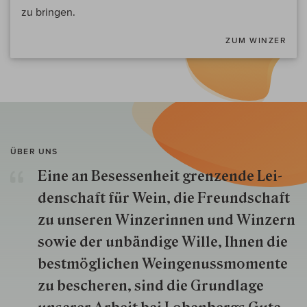
zu bringen.
ZUM WINZER
ÜBER UNS
Eine an Besessenheit gren­zende Lei­
den­schaft für Wein, die Freund­schaft
zu unseren Win­zer­innen und Win­zern
so­wie der un­bän­dige Wille, Ihnen die
best­mög­lich­en Wein­genuss­momente
zu besche­ren, sind die Grund­lage