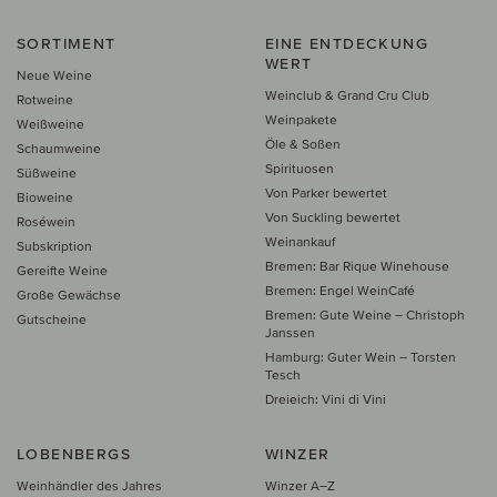
SORTIMENT
EINE ENTDECKUNG
WERT
Neue Weine
Weinclub & Grand Cru Club
Rotweine
Weinpakete
Weißweine
Öle & Soßen
Schaumweine
Spirituosen
Süßweine
Von Parker bewertet
Bioweine
Von Suckling bewertet
Roséwein
Weinankauf
Subskription
Bremen: Bar Rique Winehouse
Gereifte Weine
Bremen: Engel WeinCafé
Große Gewächse
Bremen: Gute Weine – Christoph
Gutscheine
Janssen
Hamburg: Guter Wein – Torsten
Tesch
Dreieich: Vini di Vini
LOBENBERGS
WINZER
Weinhändler des Jahres
Winzer A–Z