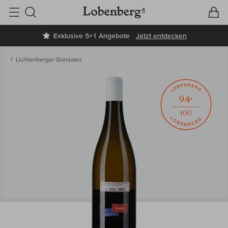
V
W
Suche
Exklusive 5+1 Angebote
Jetzt entdecken
Lichtenberger Gonzalez
94+
100