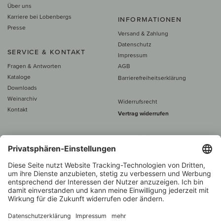
Über uns
Karriere bei Lobenbergs
INFORMATIONEN
Presse
Versand & Zahlung
Datenschutz
SERVICE & KONTAKT
Impressum
Fragen & Antworten
AGB
Kataloge
Barrierefreiheitserklärung
Downloads
Weinarchiv
Widerrufsrecht
Kontakt
Vertrag widerrufen
Alle Preise inkl. MwSt., zzgl. 5 €
Versand
– ab
60 € versand­kosten­
frei
Beratung unter