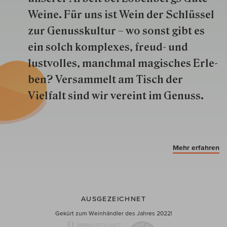
Weine. Für uns ist Wein der Schlüs­sel
zur Genuss­kultur – wo sonst gibt es
ein solch kom­plexes, freud- und
lustvolles, manchmal ma­gisch­es Er­le­
ben? Versammelt am Tisch der
Vielfalt sind wir ver­eint im Genuss.
Mehr erfahren
AUSGEZEICHNET
Gekürt zum Weinhändler des Jahres 2022!