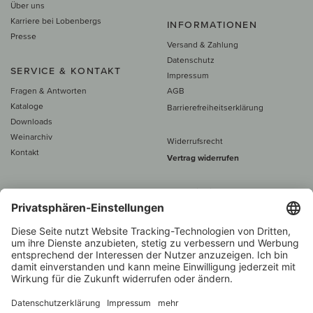
Über uns
Karriere bei Lobenbergs
INFORMATIONEN
Presse
Versand & Zahlung
Datenschutz
SERVICE & KONTAKT
Impressum
Fragen & Antworten
AGB
Kataloge
Barrierefreiheitserklärung
Downloads
Weinarchiv
Widerrufsrecht
Kontakt
Vertrag widerrufen
Alle Preise inkl. MwSt., zzgl. 5 €
Versand
– ab
60 € versand­kosten­
frei
Beratung unter