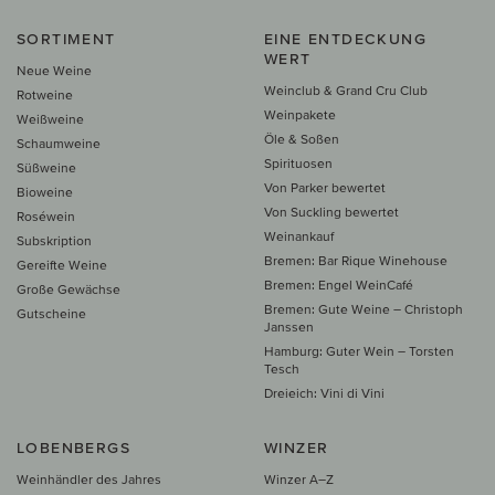
SORTIMENT
EINE ENTDECKUNG
WERT
Neue Weine
Weinclub & Grand Cru Club
Rotweine
Weinpakete
Weißweine
Öle & Soßen
Schaumweine
Spirituosen
Süßweine
Von Parker bewertet
Bioweine
Von Suckling bewertet
Roséwein
Weinankauf
Subskription
Bremen: Bar Rique Winehouse
Gereifte Weine
Bremen: Engel WeinCafé
Große Gewächse
Bremen: Gute Weine – Christoph
Gutscheine
Janssen
Hamburg: Guter Wein – Torsten
Tesch
Dreieich: Vini di Vini
LOBENBERGS
WINZER
Weinhändler des Jahres
Winzer A–Z