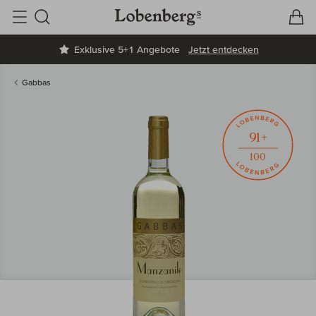
V
W
Suche
Exklusive 5+1 Angebote
Jetzt entdecken
Gabbas
91+
100