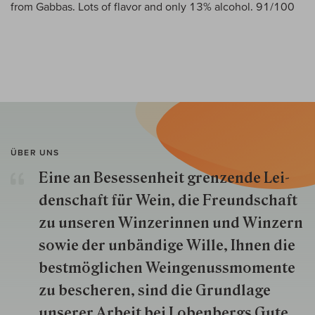
from Gabbas. Lots of flavor and only 13% alcohol. 91/100
ÜBER UNS
Eine an Besessenheit gren­zende Lei­
den­schaft für Wein, die Freund­schaft
zu unseren Win­zer­innen und Win­zern
so­wie der un­bän­dige Wille, Ihnen die
best­mög­lich­en Wein­genuss­momente
zu besche­ren, sind die Grund­lage
unserer Arbeit bei Lobenbergs Gute