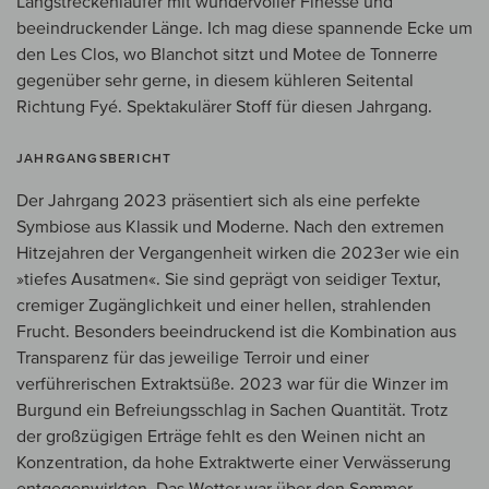
Langstreckenläufer mit wundervoller Finesse und
beeindruckender Länge. Ich mag diese spannende Ecke um
den Les Clos, wo Blanchot sitzt und Motee de Tonnerre
gegenüber sehr gerne, in diesem kühleren Seitental
Richtung Fyé. Spektakulärer Stoff für diesen Jahrgang.
JAHRGANGSBERICHT
Der Jahrgang 2023 präsentiert sich als eine perfekte
Symbiose aus Klassik und Moderne. Nach den extremen
Hitzejahren der Vergangenheit wirken die 2023er wie ein
»tiefes Ausatmen«. Sie sind geprägt von seidiger Textur,
cremiger Zugänglichkeit und einer hellen, strahlenden
Frucht. Besonders beeindruckend ist die Kombination aus
Transparenz für das jeweilige Terroir und einer
verführerischen Extraktsüße. 2023 war für die Winzer im
Burgund ein Befreiungsschlag in Sachen Quantität. Trotz
der großzügigen Erträge fehlt es den Weinen nicht an
Konzentration, da hohe Extraktwerte einer Verwässerung
entgegenwirkten. Das Wetter war über den Sommer