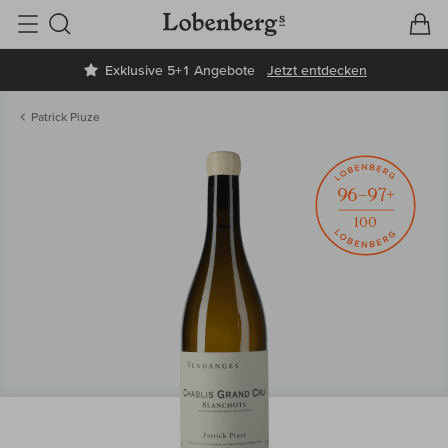
V
W
Suche
Exklusive 5+1 Angebote
Jetzt entdecken
Patrick Piuze
96–97+
100