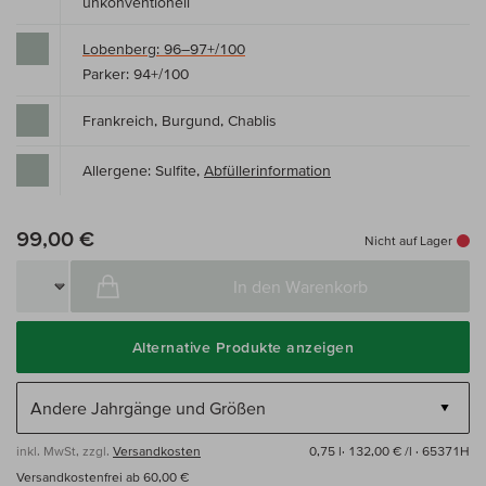
unkonventionell
Lobenberg: 96–97+/100
Parker: 94+/100
Frankreich, Burgund, Chablis
Allergene: Sulfite,
Abfüllerinformation
99,00 €
Nicht auf Lager
In den Warenkorb
Alternative Produkte anzeigen
inkl. MwSt, zzgl.
Versandkosten
0,75 l·
132,00 € /l
· 65371H
Versandkostenfrei ab 60,00 €