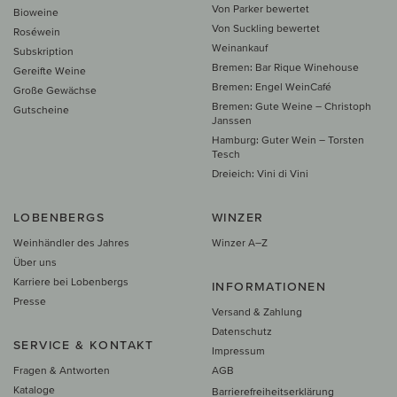
Von Parker bewertet
Bioweine
Von Suckling bewertet
Roséwein
Weinankauf
Subskription
Bremen: Bar Rique Winehouse
Gereifte Weine
Bremen: Engel WeinCafé
Große Gewächse
Bremen: Gute Weine – Christoph
Gutscheine
Janssen
Hamburg: Guter Wein – Torsten
Tesch
Dreieich: Vini di Vini
LOBENBERGS
WINZER
Weinhändler des Jahres
Winzer A–Z
Über uns
Karriere bei Lobenbergs
INFORMATIONEN
Presse
Versand & Zahlung
Datenschutz
SERVICE & KONTAKT
Impressum
Fragen & Antworten
AGB
Kataloge
Barrierefreiheitserklärung