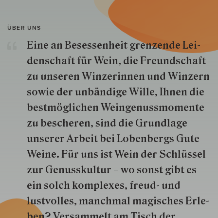
ÜBER UNS
Eine an Besessenheit gren­zende Lei­
den­schaft für Wein, die Freund­schaft
zu unseren Win­zer­innen und Win­zern
so­wie der un­bän­dige Wille, Ihnen die
best­mög­lich­en Wein­genuss­momente
zu besche­ren, sind die Grund­lage
unserer Arbeit bei Lobenbergs Gute
Weine. Für uns ist Wein der Schlüs­sel
zur Genuss­kultur – wo sonst gibt es
ein solch kom­plexes, freud- und
lustvolles, manchmal ma­gisch­es Er­le­
ben? Versammelt am Tisch der