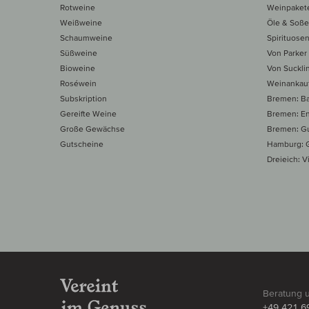
Rotweine
Weinpaket
Weißweine
Öle & Soß
Schaumweine
Spirituose
Süßweine
Von Parker
Bioweine
Von Suckli
Roséwein
Weinankau
Subskription
Bremen: B
Gereifte Weine
Bremen: E
Große Gewächse
Bremen: Gu
Gutscheine
Hamburg: G
Dreieich: Vi
Beratung 
+49 421 6