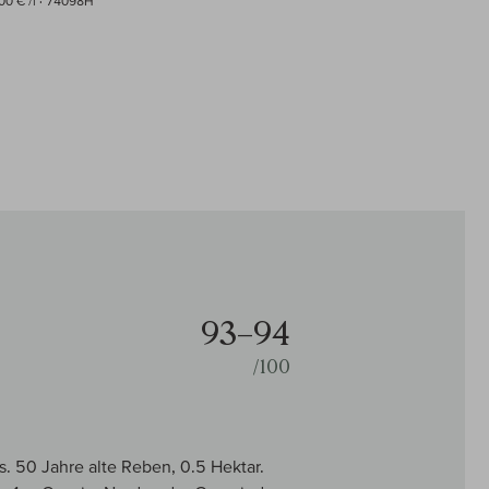
00 € /l
· 74098H
93–94
/100
. 50 Jahre alte Reben, 0.5 Hektar.