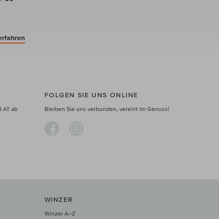
erfahren
FOLGEN SIE UNS ONLINE
d AT ab
Bleiben Sie uns verbunden, vereint im Genuss!
WINZER
Winzer A–Z