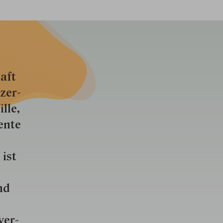
aft
zer­
lle,
ente
 ist
nd
ver­