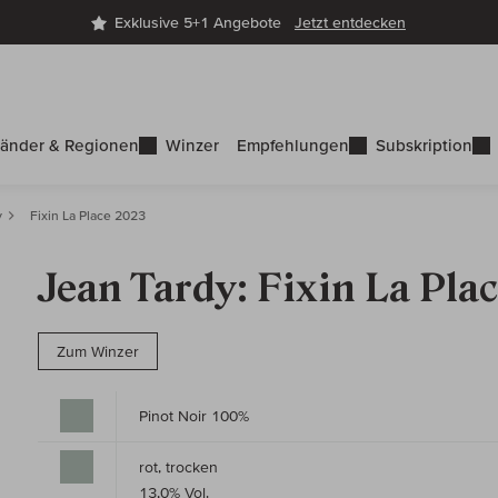
Exklusive 5+1 Angebote
Jetzt entdecken
änder & Regionen
Winzer
Empfehlungen
Subskription
y
Fixin La Place 2023
Jean Tardy: Fixin La Pla
Zum Winzer
Pinot Noir 100%
rot, trocken
13,0% Vol.