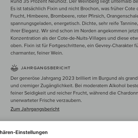
Rund 35 Prozent Neuholz. Der Weinberg liegt unterhalb d
Es ist tatsächlich Fixin und nicht Brochon, was früher Cote d
Frucht, Himbeere, Brombeere, roter Pfirsich, Orangenschale
spannungsgeladen, energetisch. Dichte, sehr reife Tannine,
ihrer Eleganz. Wir sind schon im Norden angekommen jetzt
Konzentration als der Cote-de-Nuits-Villages und diese etwa
oben. Fixin ist für Fortgeschrittene, ein Gevrey-Charakter 
charmanter, feiner Wein.
JAHRGANGSBERICHT
Der generöse Jahrgang 2023 brilliert im Burgund als grand
und cremiger Zugänglichkeit. Bei moderatem Alkohol bes
feiner Seidigkeit und reicher Frucht, während die Chardonn
unerwarteter Frische verzaubern.
Zum Jahrgangsbericht