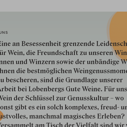
UNS
ine an Besessenheit gren­zende Lei­den­sch
ür Wein, die Freund­schaft zu unseren Win­
nnen und Win­zern so­wie der un­bän­dige Wi
hnen die best­mög­lich­en Wein­genuss­mom
u besche­ren, sind die Grund­lage unserer
rbeit bei Lobenbergs Gute Weine. Für uns
ein der Schlüs­sel zur Genuss­kultur – wo
onst gibt es ein solch kom­plexes, freud- u
ustvolles, manchmal ma­gisch­es Er­le­ben?
ersammelt am Tisch der Vielfalt sind wir 