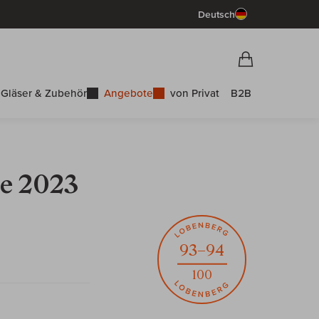
Deutsch
Vorschau War
Warenkorb
Gläser & Zubehör
Angebote
von Privat
B2B
ce 2023
93–94
100