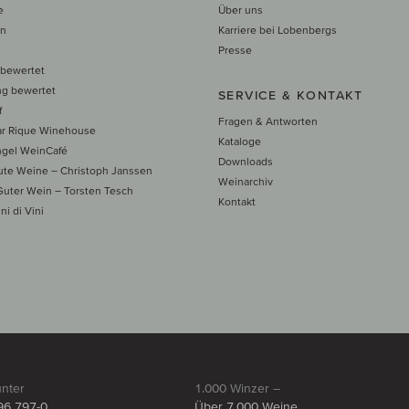
e
Über uns
en
Karriere bei Lobenbergs
n
Presse
 bewertet
ng bewertet
SERVICE & KONTAKT
f
Fragen & Antworten
ar Rique Winehouse
Kataloge
ngel WeinCafé
Downloads
te Weine – Christoph Janssen
Weinarchiv
uter Wein – Torsten Tesch
Kontakt
ni di Vini
unter
1.000 Winzer –
96 797-0
Über 7.000 Weine