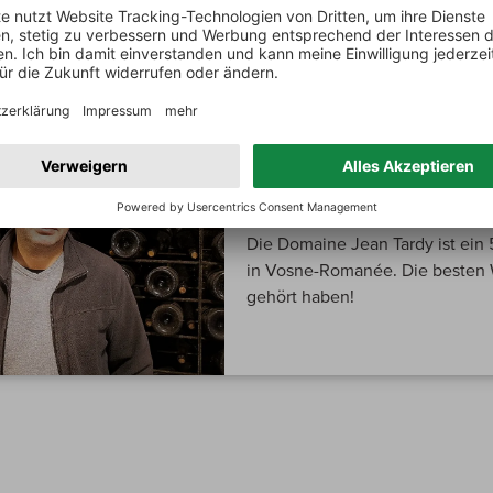
MEIN WINZER
Jean Tardy
Die Domaine Jean Tardy ist ein
in Vosne-Romanée. Die besten 
gehört haben!