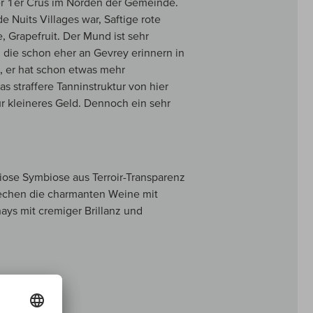
er 1er Crus im Norden der Gemeinde.
e Nuits Villages war, Saftige rote
, Grapefruit. Der Mund ist sehr
 die schon eher an Gevrey erinnern in
, er hat schon etwas mehr
s straffere Tanninstruktur von hier
für kleineres Geld. Dennoch ein sehr
iose Symbiose aus Terroir-Transparenz
techen die charmanten Weine mit
ays mit cremiger Brillanz und