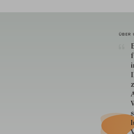
ÜBER 
E
f
i
I
z
A
W
s
l
V