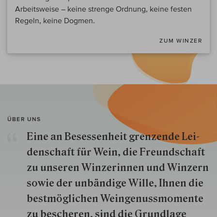
Arbeitsweise – keine strenge Ordnung, keine festen
Regeln, keine Dogmen.
ZUM WINZER
ÜBER UNS
Eine an Besessenheit gren­zende Lei­
den­schaft für Wein, die Freund­schaft
zu unseren Win­zer­innen und Win­zern
so­wie der un­bän­dige Wille, Ihnen die
best­mög­lich­en Wein­genuss­momente
zu besche­ren, sind die Grund­lage