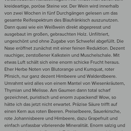
kreideartige, poröse Steine vor. Der Wein wird innerhalb
von zwei Wochen in fünf Durchgängen gelesen um das
gesamte Reifespektrum des Blaufränkisch auszunutzen.
Dann quasi wie ein Weißwein direkt abgepresst und
ausgebaut im großen, gebrauchten Holz. Unfiltriert,
ungeschönt und ohne Zugabe von Schwefel abgefüllt. Die
Nase eröffnet zunächst mit einer feinen Reduktion. Dezent
rauchiger, zerstoßener Kalkstein und Muschelschale. Mit
etwas Luft schält sich eine enorm schicke Frucht heraus.
Eher Herbe Noten von Blutorange und Kumquat, roter
Pfirsich, nur ganz dezent Himbeere und Walderdbeere.
Umrahmt wird alles von einem Mantel von Wiesenkräutern,
Thymian und Melisse. Am Gaumen dann total scharf
gezeichnet, puristisch und enorm zupackend! Wow, so
hätte ich das jetzt nicht erwartet. Präzise Säure trifft auf
einen Kern aus roten Beeren. Preiselbeere, Sauerkirsche,
rote Johannisbeere und Himbeere, dazu Grapefruit und
einfach unfassbar vibrierende Mineralität. Enorm salzig und