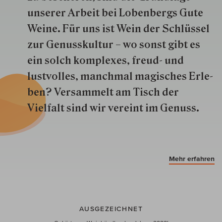
unserer Arbeit bei Lobenbergs Gute
Weine. Für uns ist Wein der Schlüs­sel
zur Genuss­kultur – wo sonst gibt es
ein solch kom­plexes, freud- und
lustvolles, manchmal ma­gisch­es Er­le­
ben? Versammelt am Tisch der
Vielfalt sind wir ver­eint im Genuss.
Mehr erfahren
AUSGEZEICHNET