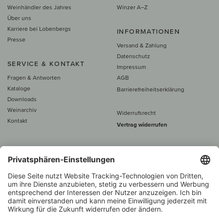
Weinhändler des Jahres
Winzer A–Z
Über uns
Karriere bei Lobenbergs
INFORMATIONEN
Presse
Versand & Zahlung
Datenschutz
SERVICE & KONTAKT
Impressum
Fragen & Antworten
AGB
Kataloge
Barrierefreiheitserklärung
Downloads
Weinarchiv
Widerrufsrecht
Kontakt
Vertrag widerrufen
Alle Preise inkl. MwSt., zzgl. 5 €
Versand
– ab
60 € versand­kosten­
frei