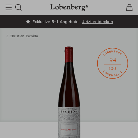
V
W
Suche
Exklusive 5+1 Angebote
Jetzt entdecken
Christian Tschida
94
100