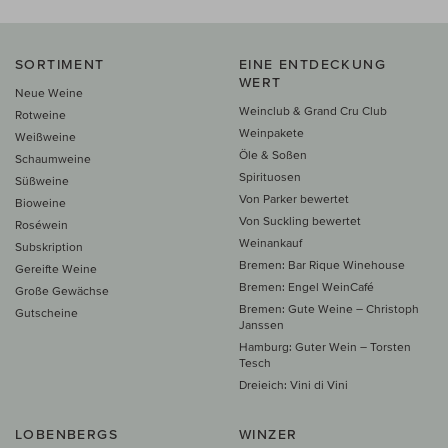
SORTIMENT
EINE ENTDECKUNG
WERT
Neue Weine
Weinclub & Grand Cru Club
Rotweine
Weinpakete
Weißweine
Öle & Soßen
Schaumweine
Spirituosen
Süßweine
Von Parker bewertet
Bioweine
Von Suckling bewertet
Roséwein
Weinankauf
Subskription
Bremen: Bar Rique Winehouse
Gereifte Weine
Bremen: Engel WeinCafé
Große Gewächse
Bremen: Gute Weine – Christoph
Gutscheine
Janssen
Hamburg: Guter Wein – Torsten
Tesch
Dreieich: Vini di Vini
LOBENBERGS
WINZER