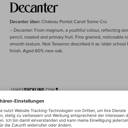
Decanter über:
Chateau Pontet Canet 5eme Cru
-- Decanter: From magnum, a youthful colour, reflecting slo
pencil, roasted and primary fruit. Fine grained, noticeable 
smooth texture. Noé Tesseron described it as 'older school Pau
finish. Aged 60% new oak.
Suckling über:
Chateau Pontet Canet 5eme Cru
-- Suckling: I drank this fabulous 2000 Pontet-Canet in H
family. It was a wonderfully complex wine that was really sta
displayed tar and currants with hints of dried fruits and berr