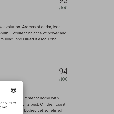
95
/100
w evolution. Aromas of cedar, lead
tannin. Excellent balance of power and
illac', and I liked it a lot. Long
94
/100
ong Kong last summer at home with
rting to show its best. On the nose it
ies. It was full-bodied yet so refined