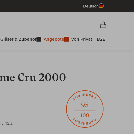
Deutsch
Vorschau War
Warenkorb
Gläser & Zubehör
Angebote
von Privat
B2B
eme Cru 2000
95
100
anc 12%