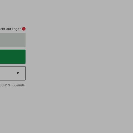
cht auf Lager
33 € /l
· 65949H