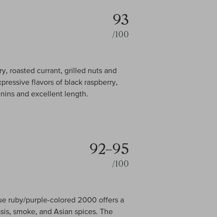
93
/100
, roasted currant, grilled nuts and
xpressive flavors of black raspberry,
nins and excellent length.
92–95
/100
que ruby/purple-colored 2000 offers a
ssis, smoke, and Asian spices. The