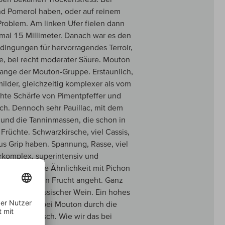
d Pomerol haben, oder auf reinem
 Problem. Am linken Ufer fielen dann
mal 15 Millimeter. Danach war es den
dingungen für hervorragendes Terroir,
e, bei recht moderater Säure. Mouton
ange der Mouton-Gruppe. Erstaunlich,
milder, gleichzeitig komplexer als vom
chte Schärfe von Pimentpfeffer und
sch. Dennoch sehr Pauillac, mit dem
t und die Tanninmassen, die schon in
Früchte. Schwarzkirsche, viel Cassis,
us Grip haben. Spannung, Rasse, viel
perkomplex, superintensiv und
rchaus gewisse Ähnlichkeit mit Pichon
 der schwarzen Frucht angeht. Ganz
n großer, klassischer Wein. Ein hohes
tragsverlust bei Mouton durch die
 megaklassisch. Wie wir das bei