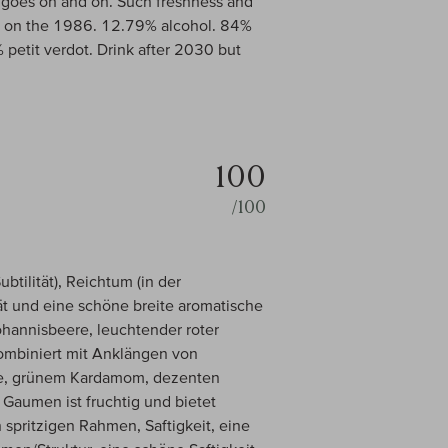
 It goes on and on. Such freshness and
ke on the 1986. 12.79% alcohol. 84%
petit verdot. Drink after 2030 but
100
/100
ubtilität), Reichtum (in der
tät und eine schöne breite aromatische
ohannisbeere, leuchtender roter
kombiniert mit Anklängen von
ilie, grünem Kardamom, dezenten
 Gaumen ist fruchtig und bietet
n spritzigen Rahmen, Saftigkeit, eine