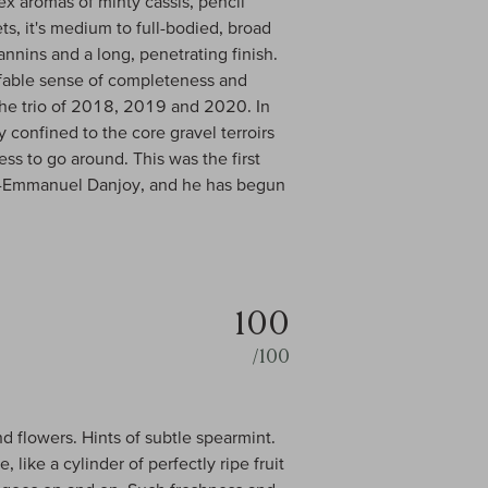
ex aromas of minty cassis, pencil
ts, it's medium to full-bodied, broad
tannins and a long, penetrating finish.
effable sense of completeness and
 the trio of 2018, 2019 and 2020. In
y confined to the core gravel terroirs
ess to go around. This was the first
an-Emmanuel Danjoy, and he has begun
100
/100
nd flowers. Hints of subtle spearmint.
ike a cylinder of perfectly ripe fruit