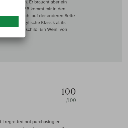
langes Leben. Er braucht aber ein
holung von 1986 kommt mir in den
l, zu tanninreich, auf der anderen Seite
nesse und stylische Klassik at its
 Mouton Rothschild. Ein Wein, von
100
/100
 I regretted not purchasing en