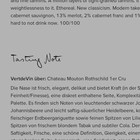
and fine tannins. A million layers of tight-grained tannins.
weightlessness to it. Ethereal. New classicism. Modern ta
cabernet sauvignon, 13% merlot, 2% cabernet franc and 1% 
hard to not drink now. 100/100
VertdeVin über:
Chateau Mouton Rothschild 1er Cru
Die Nase ist frisch, elegant, delikat und bietet Kraft (in der S
Feinheit/Finesse), eine diskret enthaltene Seite, Komplexi
Palette. Es finden sich Noten von leuchtender schwarzer J
Johannisbeere und leicht saftig-säuerlicher Heidelbeere, 
fleischiger Erdbeergariguette sowie feinen Spitzen von L
Spitzen von frischem blondem Tabak und subtiler Cola. Der
Saftigkeit, Frische, eine schöne Definition, Gierigkeit, eine