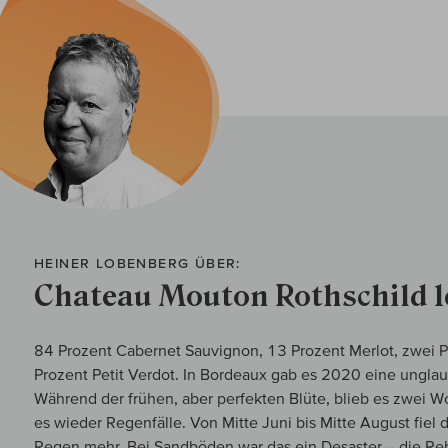
HEINER LOBENBERG ÜBER:
Chateau Mouton Rothschild 1
84 Prozent Cabernet Sauvignon, 13 Prozent Merlot, zwei P
Prozent Petit Verdot. In Bordeaux gab es 2020 eine ungla
Während der frühen, aber perfekten Blüte, blieb es zwei W
es wieder Regenfälle. Von Mitte Juni bis Mitte August fiel 
Regen mehr. Bei Sandböden war das ein Desaster – die Re