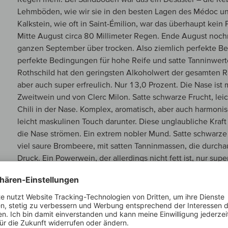
Lehmböden, wie wir sie in den besten Lagen des Médoc un
Kalkstein, wie oft in Saint-Émilion, war das überhaupt kein
Mitte August circa 80 Millimeter Regen. Ende August noch
ganzen September über trocken. Also ziemlich perfekte Be
perfekte Bedingungen für hohe Reife und satte Tanninwert
Rothschild hat den geringsten Alkoholwert der gesamten R
aber auch super erfreulich. Nur 13,0 Prozent. Die Nase ist 
Zweitwein und von Clerc Milon. Satte schwarze Frucht, lei
Chili in der Nase. Komplex, aromatisch, aber auch harmoni
leicht maskulinen Touch darunter. Diese unglaubliche Kraf
die Nase strömen. Ein extrem nobler Mund. Satte schwarze 
viel saure Brombeere, mit satten Tanninmassen, die durcha
Druck. Ein Powerwein, der allerdings nicht fett ist, nur su
wahnsinnig tanninreich. Was für ein grandioses Finale. Du
Lalande aufweisend, was die Ausrichtung der Tannine und
anders als der burgundische Nachbar Pontet Canet. Aber ei
Konzentrat aus winzigen Erträgen. Sicherlich 40 Prozent Er
lange Trockenperiode. Aber was da rauskam, ist dann schon