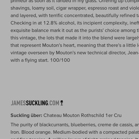
primeur as soon as it landed in my glass. Offering up compl
shavings, loamy soil, cigar wrapper, espresso roast and viole
and layered, with terrific concentrated, beautifully refined 
Checking in at 12.8% alcohol, its incipient complexity, in
exquisite balance mark it out as the purists' choice among
this vintage, the lots that made it into the blend were largel
that represent Mouton's heart, meaning that there's a little l
vintage overseen by Mouton's new technical director, Je
with a flying start. 100/100
Suckling über:
Chateau Mouton Rothschild 1er Cru
The purity of blackcurrants, blueberries, creme de cassis, a
Iron. Blood orange. Medium-bodied with a compacted palate, l