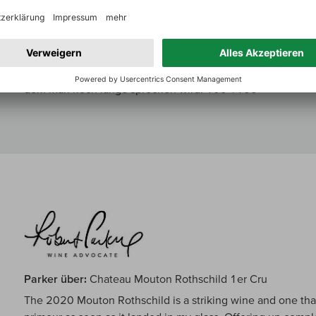
Pichon Lalande auch hatten. Großer Mouton für ein extrem 
paar Jahre Zeit im Keller. Was kann das sein? Die Wieder
Sinn. Für 2016, was er auch darstellt, ist er fast zu kraftvol
aber auch schlank und sehr moderat im Alkohol. Letztlich Fi
best. Auf jeden Fall ein großer Wein in der Geschichte von
dem man noch lange sprechen wird. 100+/100
Parker über:
Chateau Mouton Rothschild 1er Cru
The 2020 Mouton Rothschild is a striking wine and one that