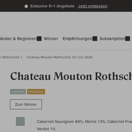
Exklusive 5+1 Angebote
Jetzt entdecken
änder & Regionen
Winzer
Empfehlungen
Subskription
 Rothschild
Chateau Mouton Rothschild 1er Cru 2020
Chateau Mouton Rothschi
Limitiert
Holzkiste
Zum Winzer
Cabernet Sauvignon 84%, Merlot 13%, Cabernet Fran
Verdot 1%