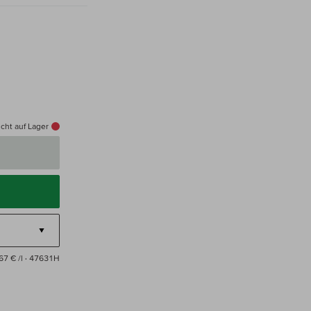
cht auf Lager
67 € /l
· 47631H