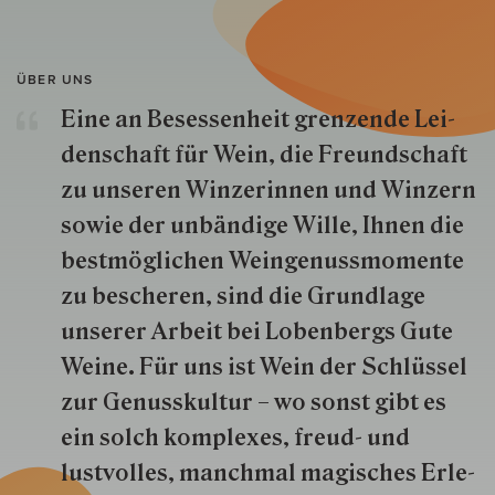
ÜBER UNS
Eine an Besessenheit gren­zende Lei­
den­schaft für Wein, die Freund­schaft
zu unseren Win­zer­innen und Win­zern
so­wie der un­bän­dige Wille, Ihnen die
best­mög­lich­en Wein­genuss­momente
zu besche­ren, sind die Grund­lage
unserer Arbeit bei Lobenbergs Gute
Weine. Für uns ist Wein der Schlüs­sel
zur Genuss­kultur – wo sonst gibt es
ein solch kom­plexes, freud- und
lustvolles, manchmal ma­gisch­es Er­le­