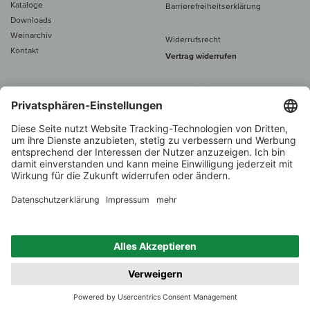
Kataloge
Barrierefreiheitserklärung
Downloads
Weinarchiv
Widerrufsrecht
Kontakt
Vertrag widerrufen
Alle Preise inkl. MwSt., zzgl. 5 €
Versand
– ab
60 € versand­kosten­
frei
Beratung unter
+49 421 696 797-0
1.000 Winzer –
Weinhändler
Zurück
Über 7.000 Weine
des Jahres 2022