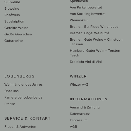
Spirituosen
Süßweine
Von Parker bewertet
Bioweine
Von Suckling bewertet
Roséwein
Weinankauf
Subskription
Bremen: Bar Rique Winehouse
Gereifte Weine
Bremen: Engel WeinCafé
Große Gewächse
Bremen: Gute Weine – Christoph
Gutscheine
Janssen
Hamburg: Guter Wein – Torsten
Tesch
Dreieich: Vini di Vini
LOBENBERGS
WINZER
Weinhändler des Jahres
Winzer A–Z
Über uns
Karriere bei Lobenbergs
INFORMATIONEN
Presse
Versand & Zahlung
Datenschutz
SERVICE & KONTAKT
Impressum
Fragen & Antworten
AGB