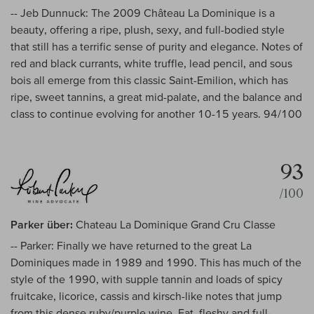
-- Jeb Dunnuck: The 2009 Château La Dominique is a
beauty, offering a ripe, plush, sexy, and full-bodied style
that still has a terrific sense of purity and elegance. Notes of
red and black currants, white truffle, lead pencil, and sous
bois all emerge from this classic Saint-Emilion, which has
ripe, sweet tannins, a great mid-palate, and the balance and
class to continue evolving for another 10-15 years. 94/100
93
/100
Parker über:
Chateau La Dominique Grand Cru Classe
-- Parker: Finally we have returned to the great La
Dominiques made in 1989 and 1990. This has much of the
style of the 1990, with supple tannin and loads of spicy
fruitcake, licorice, cassis and kirsch-like notes that jump
from this dense ruby/purple wine. Fat, fleshy and full-