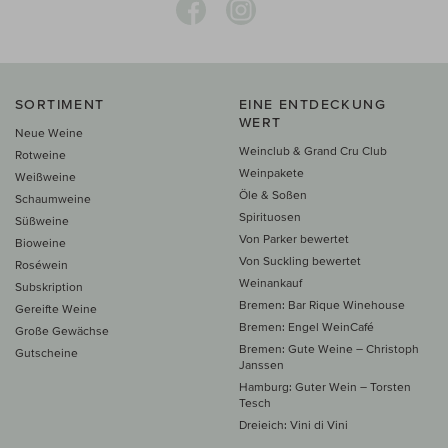
SORTIMENT
EINE ENTDECKUNG
WERT
Neue Weine
Weinclub & Grand Cru Club
Rotweine
Weinpakete
Weißweine
Öle & Soßen
Schaumweine
Spirituosen
Süßweine
Von Parker bewertet
Bioweine
Von Suckling bewertet
Roséwein
Weinankauf
Subskription
Bremen: Bar Rique Winehouse
Gereifte Weine
Bremen: Engel WeinCafé
Große Gewächse
Bremen: Gute Weine – Christoph
Gutscheine
Janssen
Hamburg: Guter Wein – Torsten
Tesch
Dreieich: Vini di Vini