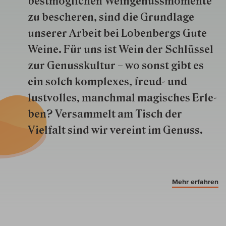
best­mög­lich­en Wein­genuss­momente
zu besche­ren, sind die Grund­lage
unserer Arbeit bei Lobenbergs Gute
Weine. Für uns ist Wein der Schlüs­sel
zur Genuss­kultur – wo sonst gibt es
ein solch kom­plexes, freud- und
lustvolles, manchmal ma­gisch­es Er­le­
ben? Versammelt am Tisch der
Vielfalt sind wir ver­eint im Genuss.
Mehr erfahren