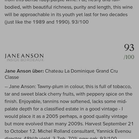
bodied, with beautiful richness, purity and length, this wine
will be approachable in its youth yet last for two decades
(just like the 1989 and 1990). 93/100
93
/100
Jane Anson über:
Chateau La Dominique Grand Cru
Classe
-- Jane Anson: Tawny-plum in colour, this is full of tobacco,
tar and sweet black cherry fruits, with peppery spice on the
finish. Enjoyable, tannins now softened, lacks some mid-
palate depth for a classified estate in a good vintage - I
would place it as a 2005 perhaps, a good quality vintage
but more evolved than many 2009s. Harvest September 21
to October 12. Michel Rolland consultant, Yannick Evenou
director, 48hl/h yield, 3.7ph. 70% new oak. 93/100