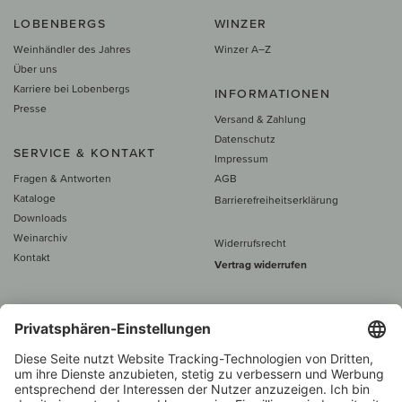
LOBENBERGS
WINZER
Weinhändler des Jahres
Winzer A–Z
Über uns
Karriere bei Lobenbergs
INFORMATIONEN
Presse
Versand & Zahlung
Datenschutz
SERVICE & KONTAKT
Impressum
Fragen & Antworten
AGB
Kataloge
Barrierefreiheitserklärung
Downloads
Weinarchiv
Widerrufsrecht
Kontakt
Vertrag widerrufen
Alle Preise inkl. MwSt., zzgl. 5 €
Versand
– ab
60 € versand­kosten­
frei