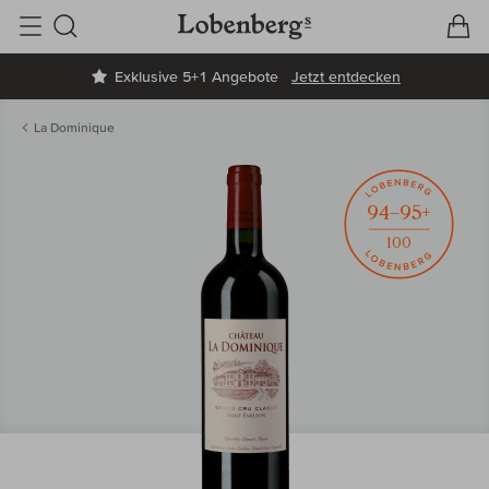
V
W
Suche
Exklusive 5+1 Angebote
Jetzt entdecken
La Dominique
94–95+
100