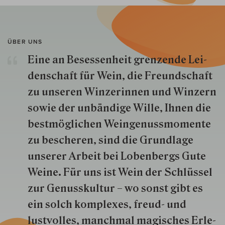
ÜBER UNS
Eine an Besessenheit gren­zende Lei­
den­schaft für Wein, die Freund­schaft
zu unseren Win­zer­innen und Win­zern
so­wie der un­bän­dige Wille, Ihnen die
best­mög­lich­en Wein­genuss­momente
zu besche­ren, sind die Grund­lage
unserer Arbeit bei Lobenbergs Gute
Weine. Für uns ist Wein der Schlüs­sel
zur Genuss­kultur – wo sonst gibt es
ein solch kom­plexes, freud- und
lustvolles, manchmal ma­gisch­es Er­le­