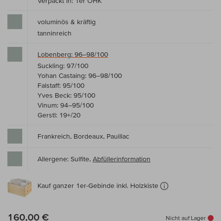
Verpackt in: 1er OHK
voluminös & kräftig
tanninreich
Lobenberg: 96–98/100
Suckling: 97/100
Yohan Castaing: 96–98/100
Falstaff: 95/100
Yves Beck: 95/100
Vinum: 94–95/100
Gerstl: 19+/20
Frankreich, Bordeaux, Pauillac
Allergene: Sulfite,
Abfüllerinformation
Kauf ganzer 1er-Gebinde inkl. Holzkiste
160,00 €
Nicht auf Lager