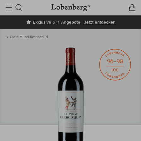
V
W
Suche
Exklusive 5+1 Angebote
Jetzt entdecken
Clerc Milon Rothschild
96–98
100