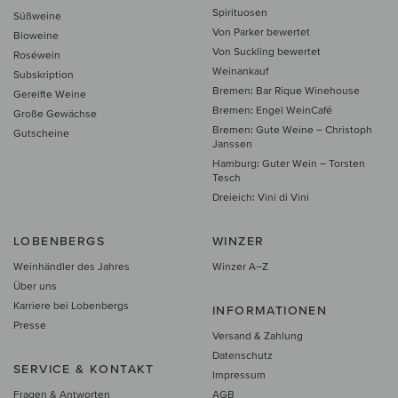
Spirituosen
Süßweine
Von Parker bewertet
Bioweine
Von Suckling bewertet
Roséwein
Weinankauf
Subskription
Bremen: Bar Rique Winehouse
Gereifte Weine
Bremen: Engel WeinCafé
Große Gewächse
Bremen: Gute Weine – Christoph
Gutscheine
Janssen
Hamburg: Guter Wein – Torsten
Tesch
Dreieich: Vini di Vini
LOBENBERGS
WINZER
Weinhändler des Jahres
Winzer A–Z
Über uns
Karriere bei Lobenbergs
INFORMATIONEN
Presse
Versand & Zahlung
Datenschutz
SERVICE & KONTAKT
Impressum
Fragen & Antworten
AGB