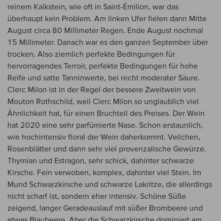
reinem Kalkstein, wie oft in Saint-Émilion, war das
überhaupt kein Problem. Am linken Ufer fielen dann Mitte
August circa 80 Millimeter Regen. Ende August nochmal
15 Millimeter. Danach war es den ganzen September über
trocken. Also ziemlich perfekte Bedingungen für
hervorragendes Terroir, perfekte Bedingungen für hohe
Reife und satte Tanninwerte, bei recht moderater Säure.
Clerc Milon ist in der Regel der bessere Zweitwein von
Mouton Rothschild, weil Clerc Milon so unglaublich viel
Ähnlichkeit hat, für einen Bruchteil des Preises. Der Wein
hat 2020 eine sehr parfümierte Nase. Schon erstaunlich,
wie hochintensiv floral der Wein daherkommt. Veilchen,
Rosenblätter und dann sehr viel provenzalische Gewürze.
Thymian und Estragon, sehr schick, dahinter schwarze
Kirsche. Fein verwoben, komplex, dahinter viel Stein. Im
Mund Schwarzkirsche und schwarze Lakritze, die allerdings
nicht scharf ist, sondern eher intensiv. Schöne Süße
zeigend, langer Geradeauslauf mit süßer Brombeere und
etwas Blaubeere. Aber die Schwarzkirsche dominiert am