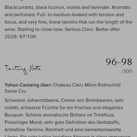
Blackcurrants, black licorice, violets and lavender. Aromatic
and perfumed. Full- to medium-bodied with tension and
focus, and very fine, linear tannins that run the length of the
wine. Starting to close now. Serious Clerc. Better after
2029. 97/100
96–98
/100
Yohan Castaing über:
Chateau Clerc Milon Rothschild
5eme Cru
Schwarze Johannisbeere, Creme von Brombeeren, sehr
violett, schwarze Früchte für ein frisches und elegantes
Bouquet. Schöne aromatische Brillanz im Trinkfluss.
Fleischiger Mund, sehr gute Definition des Gerbstoffs,
kristalline Tannine, Reinheit und eine bemerkenswerte
Länge. Ein sehr kalkig-kreidiger Abgang in einer immensen