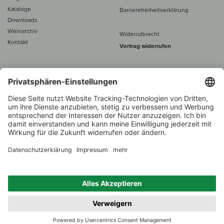
Kataloge
Barrierefreiheitserklärung
Downloads
Weinarchiv
Widerrufsrecht
Kontakt
Vertrag widerrufen
Alle Preise inkl. MwSt., zzgl. 5 €
Versand
– ab
60 € versand­kosten­
frei
Beratung unter
+49 421 696 797-0
1.000 Winzer –
Weinhändler
Zurück
Über 7.000 Weine
des Jahres 2022