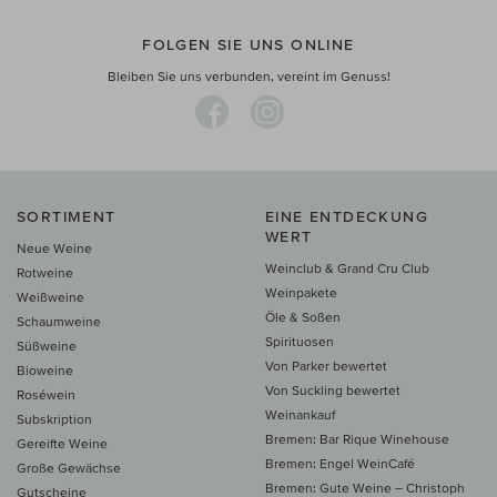
FOLGEN SIE UNS ONLINE
Bleiben Sie uns verbunden, vereint im Genuss!
SORTIMENT
EINE ENTDECKUNG
WERT
Neue Weine
Weinclub & Grand Cru Club
Rotweine
Weinpakete
Weißweine
Öle & Soßen
Schaumweine
Spirituosen
Süßweine
Von Parker bewertet
Bioweine
Von Suckling bewertet
Roséwein
Weinankauf
Subskription
Bremen: Bar Rique Winehouse
Gereifte Weine
Bremen: Engel WeinCafé
Große Gewächse
Bremen: Gute Weine – Christoph
Gutscheine