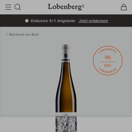
V
W
Suche
Exklusive 5+1 Angebote
Jetzt entdecken
Reichsrat von Buhl
96
100