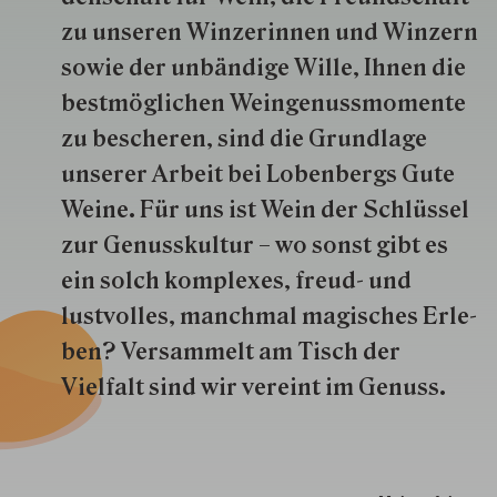
zu unseren Win­zer­innen und Win­zern
so­wie der un­bän­dige Wille, Ihnen die
best­mög­lich­en Wein­genuss­momente
zu besche­ren, sind die Grund­lage
unserer Arbeit bei Lobenbergs Gute
Weine. Für uns ist Wein der Schlüs­sel
zur Genuss­kultur – wo sonst gibt es
ein solch kom­plexes, freud- und
lustvolles, manchmal ma­gisch­es Er­le­
ben? Versammelt am Tisch der
Vielfalt sind wir ver­eint im Genuss.