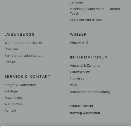
Janssen
Hamburg: Guter Wein – Torsten
Tesch
Dreieich: Vini di Vini
LOBENBERGS
WINZER
Weinhändler des Jahres
Winzer A–Z
Über uns
Karriere bei Lobenbergs
INFORMATIONEN
Presse
Versand & Zahlung
Datenschutz
SERVICE & KONTAKT
Impressum
Fragen & Antworten
AGB
Kataloge
Barrierefreiheitserklärung
Downloads
Weinarchiv
Widerrufsrecht
Kontakt
Vertrag widerrufen
Alle Preise inkl. MwSt., zzgl. 5 €