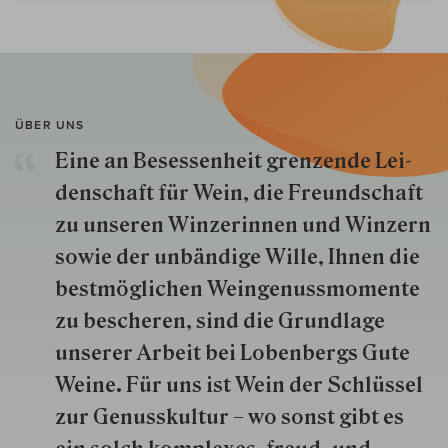
ÜBER UNS
Eine an Besessenheit gren­zende Lei­
den­schaft für Wein, die Freund­schaft
zu unseren Win­zer­innen und Win­zern
so­wie der un­bän­dige Wille, Ihnen die
best­mög­lich­en Wein­genuss­momente
zu besche­ren, sind die Grund­lage
unserer Arbeit bei Lobenbergs Gute
Weine. Für uns ist Wein der Schlüs­sel
zur Genuss­kultur – wo sonst gibt es