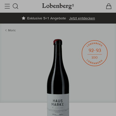
V
W
Suche
Exklusive 5+1 Angebote
Jetzt entdecken
Moric
92–93
100