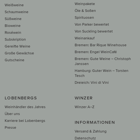
Weinpakete
Weißweine
Öle & Soßen
Schaumweine
Spirituosen
Süßweine
Von Parker bewertet
Bioweine
Von Suckling bewertet
Roséwein
Weinankauf
Subskription
Bremen: Bar Rique Winehouse
Gereifte Weine
Bremen: Engel WeinCafé
Große Gewächse
Bremen: Gute Weine – Christoph
Gutscheine
Janssen
Hamburg: Guter Wein – Torsten
Tesch
Dreieich: Vini di Vini
LOBENBERGS
WINZER
Weinhändler des Jahres
Winzer A–Z
Über uns
Karriere bei Lobenbergs
INFORMATIONEN
Presse
Versand & Zahlung
Datenschutz