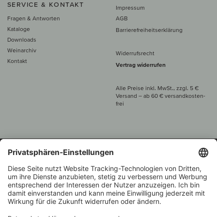
SERVICE & KONTAKT
Impressum
Fragen & Antworten
AGB
Kataloge
Barrierefreiheitserklärung
Downloads
Weinarchiv
Widerrufsrecht
Kontakt
Vertrag widerrufen
Alle Preise inkl. MwSt., zzgl. 5 €
Versand
– ab
60 € versand­kosten­
frei
Beratung unter
+49 421 696 797-0
1.000 Winzer –
Weinhändler
Zurück
Über 7.000 Weine
des Jahres 2022