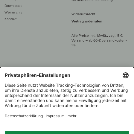
Downloads
Weinarchiv
Widerrufsrecht
Kontakt
Vertrag widerrufen
Alle Preise inkl. MwSt., zzgl. 5 €
Versand
– ab
60 € versand­kosten­
frei
Beratung unter
+49 421 696 797-0
1.000 Winzer –
Weinhändler
Zurück
Über 7.000 Weine
des Jahres 2022