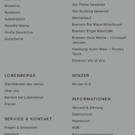
Von Parker bewertet
Bioweine
Von Suckling bewertet
Roséwein
Weinankauf
Subskription
Bremen: Bar Rique Winehouse
Gereifte Weine
Bremen: Engel WeinCafé
Große Gewächse
Bremen: Gute Weine – Christoph
Gutscheine
Janssen
Hamburg: Guter Wein – Torsten
Tesch
Dreieich: Vini di Vini
LOBENBERGS
WINZER
Weinhändler des Jahres
Winzer A–Z
Über uns
Karriere bei Lobenbergs
INFORMATIONEN
Presse
Versand & Zahlung
Datenschutz
SERVICE & KONTAKT
Impressum
Fragen & Antworten
AGB
Kataloge
Barrierefreiheitserklärung