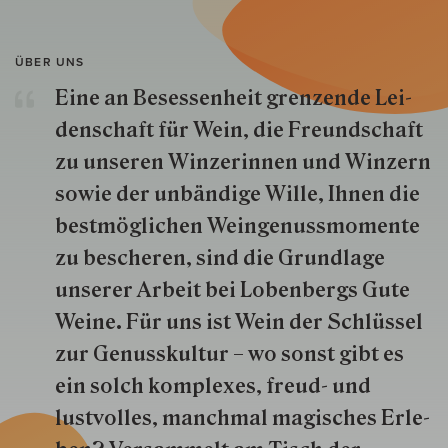
ÜBER UNS
Eine an Besessenheit gren­zende Lei­
den­schaft für Wein, die Freund­schaft
zu unseren Win­zer­innen und Win­zern
so­wie der un­bän­dige Wille, Ihnen die
best­mög­lich­en Wein­genuss­momente
zu besche­ren, sind die Grund­lage
unserer Arbeit bei Lobenbergs Gute
Weine. Für uns ist Wein der Schlüs­sel
zur Genuss­kultur – wo sonst gibt es
ein solch kom­plexes, freud- und
lustvolles, manchmal ma­gisch­es Er­le­