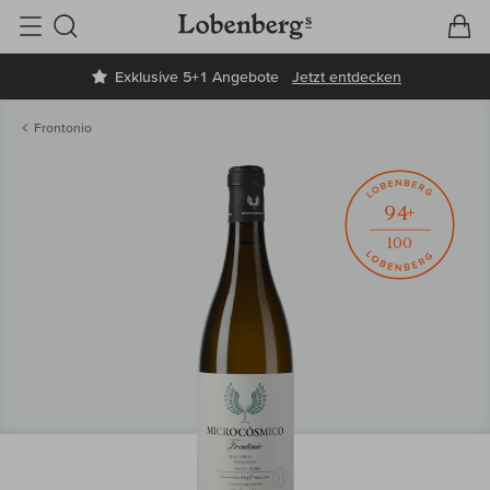
V
W
Suche
Exklusive 5+1 Angebote
Jetzt entdecken
Frontonio
94+
100