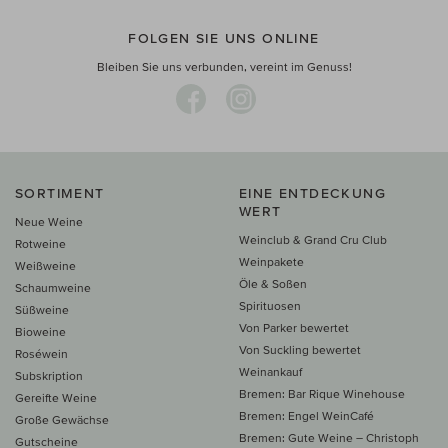
FOLGEN SIE UNS ONLINE
Bleiben Sie uns verbunden, vereint im Genuss!
SORTIMENT
EINE ENTDECKUNG
WERT
Neue Weine
Weinclub & Grand Cru Club
Rotweine
Weinpakete
Weißweine
Öle & Soßen
Schaumweine
Spirituosen
Süßweine
Von Parker bewertet
Bioweine
Von Suckling bewertet
Roséwein
Weinankauf
Subskription
Bremen: Bar Rique Winehouse
Gereifte Weine
Bremen: Engel WeinCafé
Große Gewächse
Bremen: Gute Weine – Christoph
Gutscheine