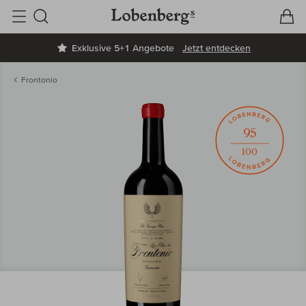
V
W
Suche
Exklusive 5+1 Angebote
Jetzt entdecken
Frontonio
95
100