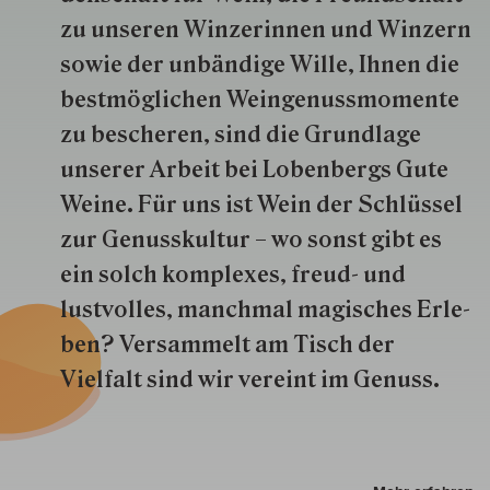
zu unseren Win­zer­innen und Win­zern
so­wie der un­bän­dige Wille, Ihnen die
best­mög­lich­en Wein­genuss­momente
zu besche­ren, sind die Grund­lage
unserer Arbeit bei Lobenbergs Gute
Weine. Für uns ist Wein der Schlüs­sel
zur Genuss­kultur – wo sonst gibt es
ein solch kom­plexes, freud- und
lustvolles, manchmal ma­gisch­es Er­le­
ben? Versammelt am Tisch der
Vielfalt sind wir ver­eint im Genuss.