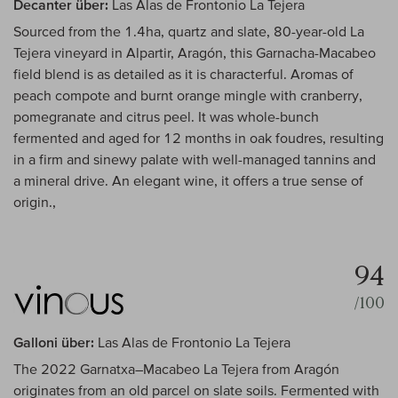
Decanter über:
Las Alas de Frontonio La Tejera
Sourced from the 1.4ha, quartz and slate, 80-year-old La
Tejera vineyard in Alpartir, Aragón, this Garnacha-Macabeo
field blend is as detailed as it is characterful. Aromas of
peach compote and burnt orange mingle with cranberry,
pomegranate and citrus peel. It was whole-bunch
fermented and aged for 12 months in oak foudres, resulting
in a firm and sinewy palate with well-managed tannins and
a mineral drive. An elegant wine, it offers a true sense of
origin.,
94
/100
Galloni über:
Las Alas de Frontonio La Tejera
The 2022 Garnatxa–Macabeo La Tejera from Aragón
originates from an old parcel on slate soils. Fermented with