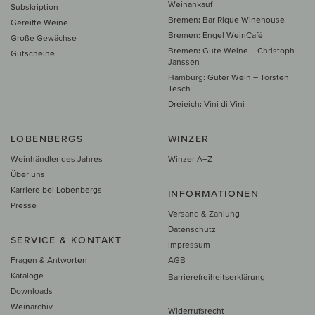
Weinankauf
Subskription
Bremen: Bar Rique Winehouse
Gereifte Weine
Bremen: Engel WeinCafé
Große Gewächse
Bremen: Gute Weine – Christoph
Gutscheine
Janssen
Hamburg: Guter Wein – Torsten
Tesch
Dreieich: Vini di Vini
LOBENBERGS
WINZER
Weinhändler des Jahres
Winzer A–Z
Über uns
Karriere bei Lobenbergs
INFORMATIONEN
Presse
Versand & Zahlung
Datenschutz
SERVICE & KONTAKT
Impressum
Fragen & Antworten
AGB
Kataloge
Barrierefreiheitserklärung
Downloads
Weinarchiv
Widerrufsrecht