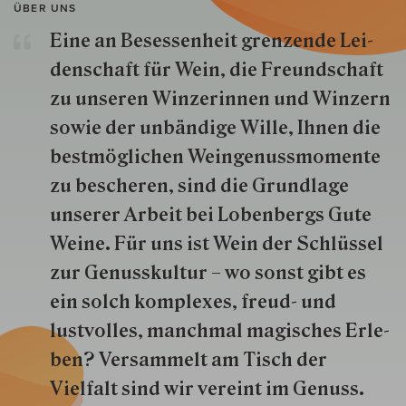
ÜBER UNS
Eine an Besessenheit gren­zende Lei­
den­schaft für Wein, die Freund­schaft
zu unseren Win­zer­innen und Win­zern
so­wie der un­bän­dige Wille, Ihnen die
best­mög­lich­en Wein­genuss­momente
zu besche­ren, sind die Grund­lage
unserer Arbeit bei Lobenbergs Gute
Weine. Für uns ist Wein der Schlüs­sel
zur Genuss­kultur – wo sonst gibt es
ein solch kom­plexes, freud- und
lustvolles, manchmal ma­gisch­es Er­le­
ben? Versammelt am Tisch der
Vielfalt sind wir ver­eint im Genuss.