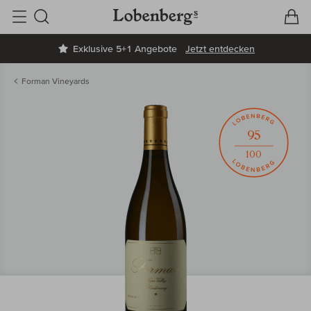
V
W
Suche
Exklusive 5+1 Angebote
Jetzt entdecken
Forman Vineyards
95
100