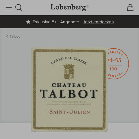
V
W
Suche
Exklusive 5+1 Angebote
Jetzt entdecken
Talbot
94–95
100