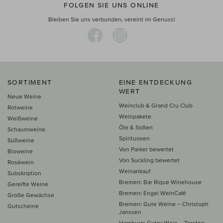
FOLGEN SIE UNS ONLINE
Bleiben Sie uns verbunden, vereint im Genuss!
SORTIMENT
EINE ENTDECKUNG
WERT
Neue Weine
Weinclub & Grand Cru Club
Rotweine
Weinpakete
Weißweine
Öle & Soßen
Schaumweine
Spirituosen
Süßweine
Von Parker bewertet
Bioweine
Von Suckling bewertet
Roséwein
Weinankauf
Subskription
Bremen: Bar Rique Winehouse
Gereifte Weine
Bremen: Engel WeinCafé
Große Gewächse
Bremen: Gute Weine – Christoph
Gutscheine
Janssen
Hamburg: Guter Wein – Torsten