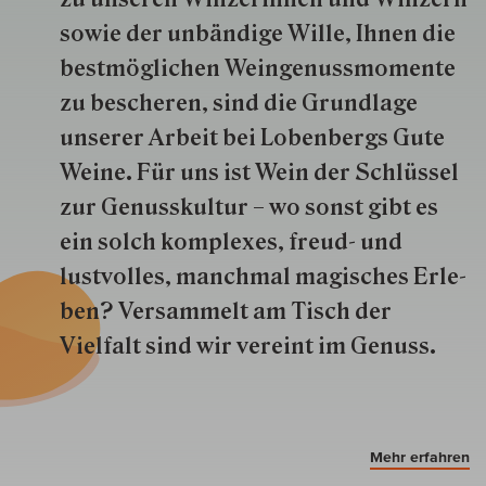
so­wie der un­bän­dige Wille, Ihnen die
best­mög­lich­en Wein­genuss­momente
zu besche­ren, sind die Grund­lage
unserer Arbeit bei Lobenbergs Gute
Weine. Für uns ist Wein der Schlüs­sel
zur Genuss­kultur – wo sonst gibt es
ein solch kom­plexes, freud- und
lustvolles, manchmal ma­gisch­es Er­le­
ben? Versammelt am Tisch der
Vielfalt sind wir ver­eint im Genuss.
Mehr erfahren