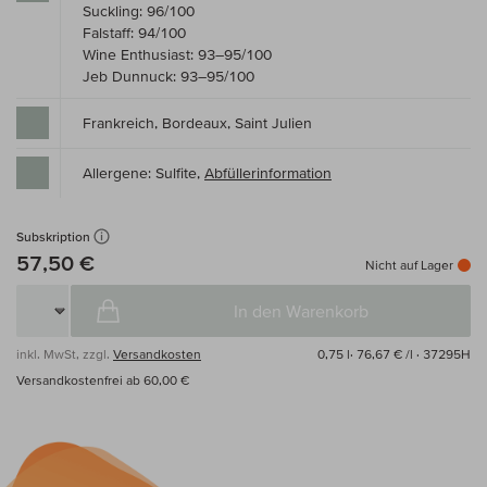
Suckling: 96/100
Falstaff: 94/100
Wine Enthusiast: 93–95/100
Jeb Dunnuck: 93–95/100
Frankreich, Bordeaux, Saint Julien
Allergene: Sulfite,
Abfüllerinformation
Subskription
57,50 €
Nicht auf Lager
In den Warenkorb
inkl. MwSt, zzgl.
Versandkosten
0,75 l·
76,67 € /l
· 37295H
Versandkostenfrei ab 60,00 €