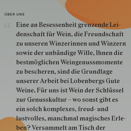
ÜBER UNS
Eine an Besessenheit gren­zende Lei­
den­schaft für Wein, die Freund­schaft
zu unseren Win­zer­innen und Win­zern
so­wie der un­bän­dige Wille, Ihnen die
best­mög­lich­en Wein­genuss­momente
zu besche­ren, sind die Grund­lage
unserer Arbeit bei Lobenbergs Gute
Weine. Für uns ist Wein der Schlüs­sel
zur Genuss­kultur – wo sonst gibt es
ein solch kom­plexes, freud- und
lustvolles, manchmal ma­gisch­es Er­le­
ben? Versammelt am Tisch der