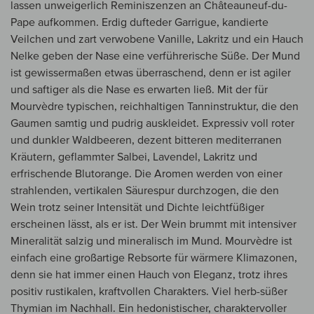
lassen unweigerlich Reminiszenzen an Châteauneuf-du-
Pape aufkommen. Erdig dufteder Garrigue, kandierte
Veilchen und zart verwobene Vanille, Lakritz und ein Hauch
Nelke geben der Nase eine verführerische Süße. Der Mund
ist gewissermaßen etwas überraschend, denn er ist agiler
und saftiger als die Nase es erwarten ließ. Mit der für
Mourvèdre typischen, reichhaltigen Tanninstruktur, die den
Gaumen samtig und pudrig auskleidet. Expressiv voll roter
und dunkler Waldbeeren, dezent bitteren mediterranen
Kräutern, geflammter Salbei, Lavendel, Lakritz und
erfrischende Blutorange. Die Aromen werden von einer
strahlenden, vertikalen Säurespur durchzogen, die den
Wein trotz seiner Intensität und Dichte leichtfüßiger
erscheinen lässt, als er ist. Der Wein brummt mit intensiver
Mineralität salzig und mineralisch im Mund. Mourvèdre ist
einfach eine großartige Rebsorte für wärmere Klimazonen,
denn sie hat immer einen Hauch von Eleganz, trotz ihres
positiv rustikalen, kraftvollen Charakters. Viel herb-süßer
Thymian im Nachhall. Ein hedonistischer, charaktervoller