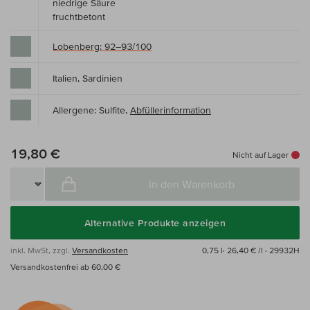
niedrige Säure
fruchtbetont
Lobenberg: 92–93/100
Italien, Sardinien
Allergene: Sulfite,
Abfüllerinformation
19,80 €
Nicht auf Lager
In den Warenkorb
Alternative Produkte anzeigen
inkl. MwSt, zzgl.
Versandkosten
0,75 l·
26,40 € /l
· 29932H
Versandkostenfrei ab 60,00 €