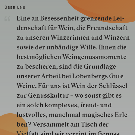
ÜBER UNS
Eine an Besessenheit gren­zende Lei­
den­schaft für Wein, die Freund­schaft
zu unseren Win­zer­innen und Win­zern
so­wie der un­bän­dige Wille, Ihnen die
best­mög­lich­en Wein­genuss­momente
zu besche­ren, sind die Grund­lage
unserer Arbeit bei Lobenbergs Gute
Weine. Für uns ist Wein der Schlüs­sel
zur Genuss­kultur – wo sonst gibt es
ein solch kom­plexes, freud- und
lustvolles, manchmal ma­gisch­es Er­le­
ben? Versammelt am Tisch der
Vielfalt sind wir ver­eint im Genuss.