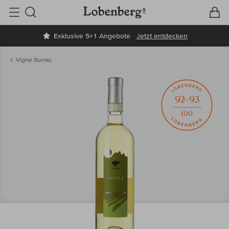
V
W
Suche
Exklusive 5+1 Angebote
Jetzt entdecken
Vigne Surrau
92–93
100