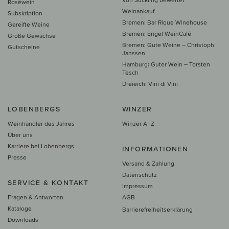
Roséwein
Weinankauf
Subskription
Bremen: Bar Rique Winehouse
Gereifte Weine
Bremen: Engel WeinCafé
Große Gewächse
Bremen: Gute Weine – Christoph
Gutscheine
Janssen
Hamburg: Guter Wein – Torsten
Tesch
Dreieich: Vini di Vini
LOBENBERGS
WINZER
Weinhändler des Jahres
Winzer A–Z
Über uns
Karriere bei Lobenbergs
INFORMATIONEN
Presse
Versand & Zahlung
Datenschutz
SERVICE & KONTAKT
Impressum
Fragen & Antworten
AGB
Kataloge
Barrierefreiheitserklärung
Downloads