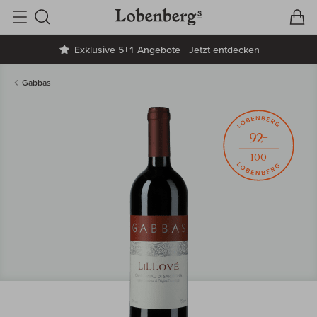
V
W
Suche
Exklusive 5+1 Angebote
Jetzt entdecken
Gabbas
92+
100