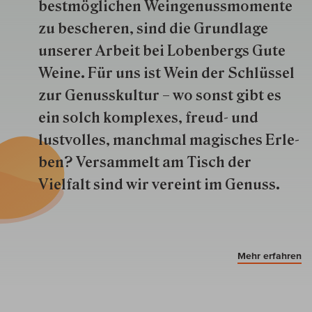
best­mög­lich­en Wein­genuss­momente
zu besche­ren, sind die Grund­lage
unserer Arbeit bei Lobenbergs Gute
Weine. Für uns ist Wein der Schlüs­sel
zur Genuss­kultur – wo sonst gibt es
ein solch kom­plexes, freud- und
lustvolles, manchmal ma­gisch­es Er­le­
ben? Versammelt am Tisch der
Vielfalt sind wir ver­eint im Genuss.
Mehr erfahren