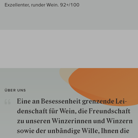
Exzellenter, runder Wein. 92+/100
ÜBER UNS
Eine an Besessenheit gren­zende Lei­
den­schaft für Wein, die Freund­schaft
zu unseren Win­zer­innen und Win­zern
so­wie der un­bän­dige Wille, Ihnen die