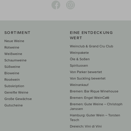
SORTIMENT
EINE ENTDECKUNG
WERT
Neue Weine
Weinclub & Grand Cru Club
Rotweine
Weinpakete
Weißweine
Öle & Soßen
Schaumweine
Spirituosen
Süßweine
Von Parker bewertet
Bioweine
Von Suckling bewertet
Roséwein
Weinankauf
Subskription
Bremen: Bar Rique Winehouse
Gereifte Weine
Bremen: Engel WeinCafé
Große Gewächse
Bremen: Gute Weine – Christoph
Gutscheine
Janssen
Hamburg: Guter Wein – Torsten
Tesch
Dreieich: Vini di Vini