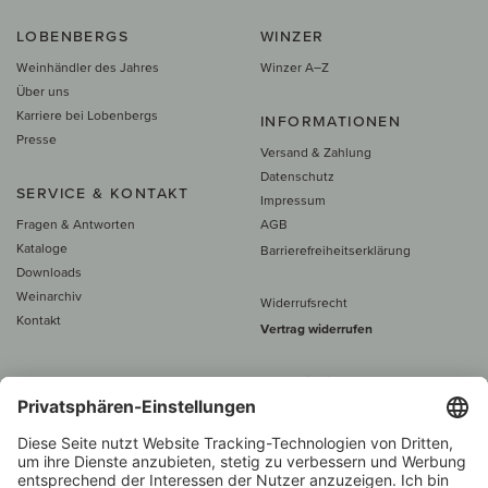
LOBENBERGS
WINZER
Weinhändler des Jahres
Winzer A–Z
Über uns
Karriere bei Lobenbergs
INFORMATIONEN
Presse
Versand & Zahlung
Datenschutz
SERVICE & KONTAKT
Impressum
Fragen & Antworten
AGB
Kataloge
Barrierefreiheitserklärung
Downloads
Weinarchiv
Widerrufsrecht
Kontakt
Vertrag widerrufen
Alle Preise inkl. MwSt., zzgl. 5 €
Versand
– ab
60 € versand­kosten­
frei