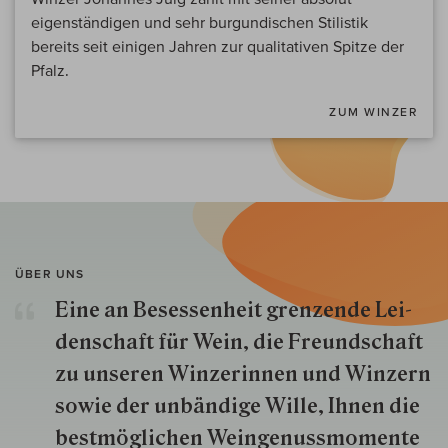
eigenständigen und sehr burgundischen Stilistik
bereits seit einigen Jahren zur qualitativen Spitze der
Pfalz.
ZUM WINZER
ÜBER UNS
Eine an Besessenheit gren­zende Lei­
den­schaft für Wein, die Freund­schaft
zu unseren Win­zer­innen und Win­zern
so­wie der un­bän­dige Wille, Ihnen die
best­mög­lich­en Wein­genuss­momente