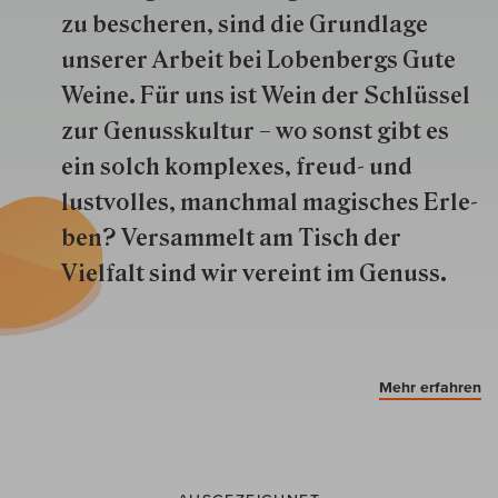
zu besche­ren, sind die Grund­lage
unserer Arbeit bei Lobenbergs Gute
Weine. Für uns ist Wein der Schlüs­sel
zur Genuss­kultur – wo sonst gibt es
ein solch kom­plexes, freud- und
lustvolles, manchmal ma­gisch­es Er­le­
ben? Versammelt am Tisch der
Vielfalt sind wir ver­eint im Genuss.
Mehr erfahren