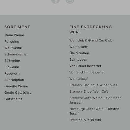
SORTIMENT
EINE ENTDECKUNG
WERT
Neue Weine
Weinclub & Grand Cru Club
Rotweine
Weinpakete
Weißweine
Öle & Soßen
Schaumweine
Spirituosen
Süßweine
Von Parker bewertet
Bioweine
Von Suckling bewertet
Roséwein
Weinankauf
Subskription
Bremen: Bar Rique Winehouse
Gereifte Weine
Bremen: Engel WeinCafé
Große Gewächse
Bremen: Gute Weine – Christoph
Gutscheine
Janssen
Hamburg: Guter Wein – Torsten
Tesch
Dreieich: Vini di Vini