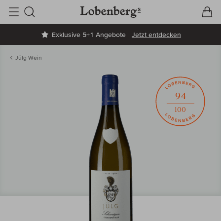
V
W
Suche
Exklusive 5+1 Angebote
Jetzt entdecken
Jülg Wein
94
100