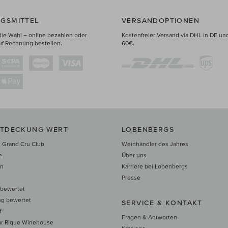
GSMITTEL
VERSANDOPTIONEN
die Wahl – online bezahlen oder
Kostenfreier Versand via DHL in DE un
uf Rechnung bestellen.
60€.
NTDECKUNG WERT
LOBENBERGS
 Grand Cru Club
Weinhändler des Jahres
e
Über uns
en
Karriere bei Lobenbergs
n
Presse
 bewertet
ng bewertet
SERVICE & KONTAKT
f
Fragen & Antworten
ar Rique Winehouse