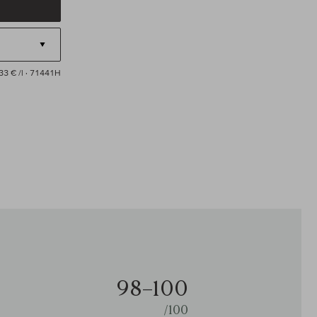
33 € /l
· 71441H
98–100
/100