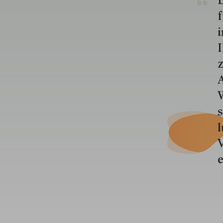
E
f
i
I
z
A
W
s
l
V
e