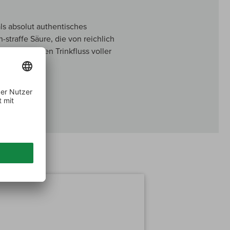
ls absolut authentisches
straffe Säure, die von reichlich
geschmeidigen Trinkfluss voller