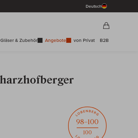
Deutsch
Vorschau War
Warenkorb
Gläser & Zubehör
Angebote
von Privat
B2B
charzhofberger
98–100
100