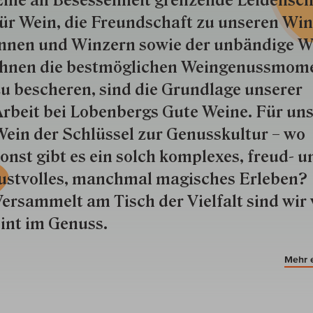
ine an Besessenheit gren­zende Lei­den­sch
ür Wein, die Freund­schaft zu unseren Win­
nnen und Win­zern so­wie der un­bän­dige Wi
hnen die best­mög­lich­en Wein­genuss­mom
u besche­ren, sind die Grund­lage unserer
rbeit bei Lobenbergs Gute Weine. Für uns
ein der Schlüs­sel zur Genuss­kultur – wo
onst gibt es ein solch kom­plexes, freud- u
ustvolles, manchmal ma­gisch­es Er­le­ben?
ersammelt am Tisch der Vielfalt sind wir 
int im Genuss.
Mehr 