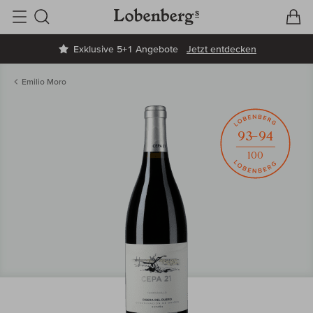
V
W
Suche
Exklusive 5+1 Angebote
Jetzt entdecken
Emilio Moro
93–94
100