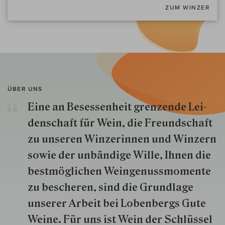
ZUM WINZER
ÜBER UNS
Eine an Besessenheit gren­zende Lei­
den­schaft für Wein, die Freund­schaft
zu unseren Win­zer­innen und Win­zern
so­wie der un­bän­dige Wille, Ihnen die
best­mög­lich­en Wein­genuss­momente
zu besche­ren, sind die Grund­lage
unserer Arbeit bei Lobenbergs Gute
Weine. Für uns ist Wein der Schlüs­sel