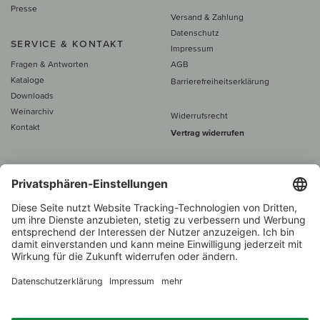
Presse
Versand & Zahlung
Datenschutz
SERVICE & KONTAKT
Impressum
Fragen & Antworten
AGB
Kataloge
Barrierefreiheitserklärung
Downloads
Weinarchiv
Widerrufsrecht
Kontakt
Vertrag widerrufen
Alle Preise inkl. MwSt., zzgl. 5 €
Versand
– ab
60 € versand­kosten­
frei
Beratung unter
+49 421 696 797-0
1.000 Winzer –
Weinhändler