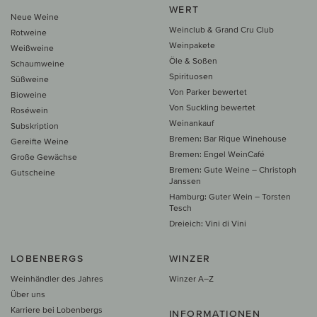
WERT
Neue Weine
Weinclub & Grand Cru Club
Rotweine
Weinpakete
Weißweine
Öle & Soßen
Schaumweine
Spirituosen
Süßweine
Von Parker bewertet
Bioweine
Von Suckling bewertet
Roséwein
Weinankauf
Subskription
Bremen: Bar Rique Winehouse
Gereifte Weine
Bremen: Engel WeinCafé
Große Gewächse
Bremen: Gute Weine – Christoph
Gutscheine
Janssen
Hamburg: Guter Wein – Torsten
Tesch
Dreieich: Vini di Vini
LOBENBERGS
WINZER
Weinhändler des Jahres
Winzer A–Z
Über uns
Karriere bei Lobenbergs
INFORMATIONEN