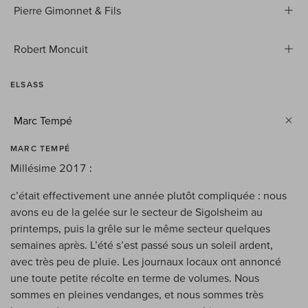
Pierre Gimonnet & Fils
Robert Moncuit
ELSASS
Marc Tempé
MARC TEMPÉ
Millésime 2017 :
c’était effectivement une année plutôt compliquée : nous
avons eu de la gelée sur le secteur de Sigolsheim au
printemps, puis la grêle sur le même secteur quelques
semaines après. L’été s’est passé sous un soleil ardent,
avec très peu de pluie. Les journaux locaux ont annoncé
une toute petite récolte en terme de volumes. Nous
sommes en pleines vendanges, et nous sommes très