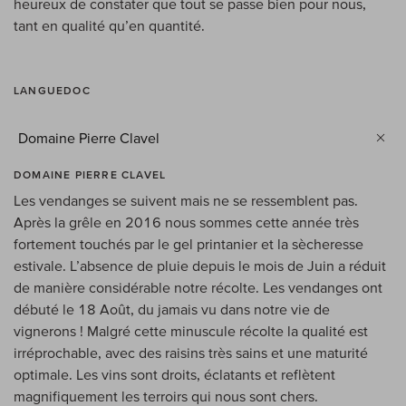
heureux de constater que tout se passe bien pour nous,
tant en qualité qu’en quantité.
LANGUEDOC
Domaine Pierre Clavel
DOMAINE PIERRE CLAVEL
Les vendanges se suivent mais ne se ressemblent pas.
Après la grêle en 2016 nous sommes cette année très
fortement touchés par le gel printanier et la sècheresse
estivale. L’absence de pluie depuis le mois de Juin a réduit
de manière considérable notre récolte. Les vendanges ont
débuté le 18 Août, du jamais vu dans notre vie de
vignerons ! Malgré cette minuscule récolte la qualité est
irréprochable, avec des raisins très sains et une maturité
optimale. Les vins sont droits, éclatants et reflètent
magnifiquement les terroirs qui nous sont chers.