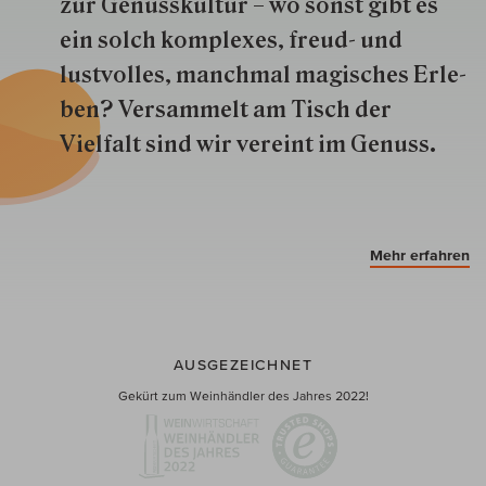
zur Genuss­kultur – wo sonst gibt es
ein solch kom­plexes, freud- und
lustvolles, manchmal ma­gisch­es Er­le­
ben? Versammelt am Tisch der
Vielfalt sind wir ver­eint im Genuss.
Mehr erfahren
AUSGEZEICHNET
Gekürt zum Weinhändler des Jahres 2022!