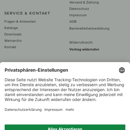
Versand & Zahlung
Datenschutz
SERVICE & KONTAKT
Impressum
Fragen & Antworten
AGB
Kataloge
Barrierefreiheitserklärung
Downloads
Weinarchiv
Widerrufsrecht
Kontakt
Vertrag widerrufen
Alle Preise inkl. MwSt., zzgl. 5 €
Versand
– ab
60 € versand­kosten­
frei
Beratung unter
+49 421 696 797-0
1.000 Winzer –
Weinhändler