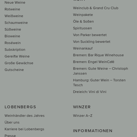
Neue Weine
Weinclub & Grand Cru Club
Rotweine
Weinpakete
Weißweine
Öle & Soßen
Schaumweine
Spirituosen
Süßweine
Von Parker bewertet
Bioweine
Von Suckling bewertet
Roséwein
Weinankauf
Subskription
Bremen: Bar Rique Winehouse
Gereifte Weine
Bremen: Engel WeinCafé
Große Gewächse
Bremen: Gute Weine – Christoph
Gutscheine
Janssen
Hamburg: Guter Wein – Torsten
Tesch
Dreieich: Vini di Vini
LOBENBERGS
WINZER
Weinhändler des Jahres
Winzer A–Z
Über uns
Karriere bei Lobenbergs
INFORMATIONEN
Presse