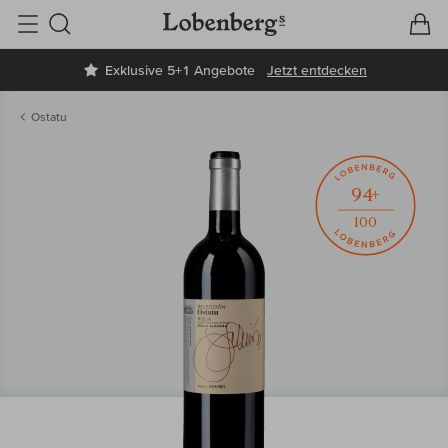
V
W
Suche
Exklusive 5+1 Angebote
Jetzt entdecken
Ostatu
94+
100