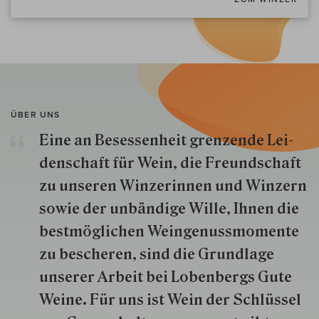
ÜBER UNS
Eine an Besessenheit gren­zende Lei­
den­schaft für Wein, die Freund­schaft
zu unseren Win­zer­innen und Win­zern
so­wie der un­bän­dige Wille, Ihnen die
best­mög­lich­en Wein­genuss­momente
zu besche­ren, sind die Grund­lage
unserer Arbeit bei Lobenbergs Gute
Weine. Für uns ist Wein der Schlüs­sel