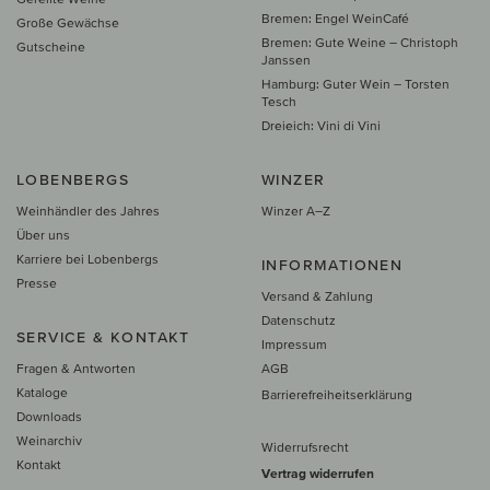
Bremen: Engel WeinCafé
Große Gewächse
Bremen: Gute Weine – Christoph
Gutscheine
Janssen
Hamburg: Guter Wein – Torsten
Tesch
Dreieich: Vini di Vini
LOBENBERGS
WINZER
Weinhändler des Jahres
Winzer A–Z
Über uns
Karriere bei Lobenbergs
INFORMATIONEN
Presse
Versand & Zahlung
Datenschutz
SERVICE & KONTAKT
Impressum
Fragen & Antworten
AGB
Kataloge
Barrierefreiheitserklärung
Downloads
Weinarchiv
Widerrufsrecht
Kontakt
Vertrag widerrufen