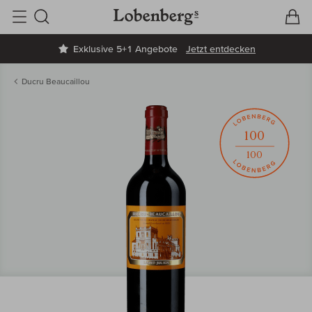
V
W
Suche
Exklusive 5+1 Angebote
Jetzt entdecken
Ducru Beaucaillou
100
100