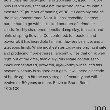
80% Cabernet Sauvignon and 20% Merlot, aged in 100%
new French oak, that hit a natural alcohol of 14.2% with a
monster IPT (number of tannins) of 88. It's certainly one of
the most concentrated Saint-Juliens, revealing a dense
purple hue to go with a stacked bouquet of crème de
cassis, freshly sharpened pencils, damp clay, tobacco, and
hints of spring flowers. Concentrated, full-bodied, and
powerful, it has incredible tannins, flawless balance, and a
gorgeous finish. While most estates today are playing it safe
and producing more ethereal, elegant wines that drink well
right out of the gate, thankfully, this estate continues to
make concentrated, powerful, age-worthy wines, and this
heavenly beauty is as good as it gets! It will need a decade
of bottle age to hit the early stages of maturity and will
evolve for 50 years or more. Bravo to Bruno Borie!
100/100
100