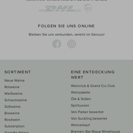
FOLGEN SIE UNS ONLINE
Bleiben Sie uns verbunden, vereint im Genuss!
SORTIMENT
EINE ENTDECKUNG
WERT
Neue Weine
Weinclub & Grand Cru Club
Rotweine
Weinpakete
Weißweine
Öle & Soßen
Schaumweine
Spirituosen
Süßweine
Von Parker bewertet
Bioweine
Von Suckling bewertet
Roséwein
Weinankauf
Subskription
Bremen: Bar Rique Winehouse
Gereifte Weine