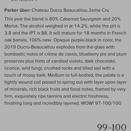
Parker über:
Chateau Ducru Beaucaillou 2eme Cru
This year the blend is 80% Cabernet Sauvignon and 20%
Merlot. The alcohol weighed in at 14.2%, while the pH is
3.8 and the IPT is 88. It will mature for 18 months in French
oak barrels, 100% new. Opaque purple-black in color, the
2019 Ducru-Beaucaillou explodes from the glass with
bombastic notes of crème de cassis, blueberry pie and plum
preserves plus hints of candied violets, dark chocolate,
licorice, wild fungi, crushed rocks and tilled soil with a
touch of mossy bark. Medium to full-bodied, the palate is a
tightly wound coil poised to spring out with layer upon layer
of minerals, rich black fruits and floral notes, framed by very
firm, exquisitely ripe tannins and electric freshness,
finishing long and incredibly layered. WOW! 97-100/100
99–100