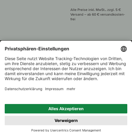
Alle Preise inkl. MwSt., zzgl. 5 €
Versand
– ab
60 € versand­kosten­
frei
Beratung unter
+49 421 696 797-0
1.000 Winzer –
Weinhändler
Zurück
Über 7.000 Weine
des Jahres 2022