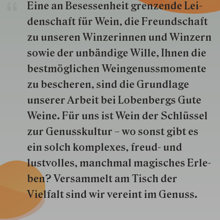
Eine an Besessenheit gren­zende Lei­
den­schaft für Wein, die Freund­schaft
zu unseren Win­zer­innen und Win­zern
so­wie der un­bän­dige Wille, Ihnen die
best­mög­lich­en Wein­genuss­momente
zu besche­ren, sind die Grund­lage
unserer Arbeit bei Lobenbergs Gute
Weine. Für uns ist Wein der Schlüs­sel
zur Genuss­kultur – wo sonst gibt es
ein solch kom­plexes, freud- und
lustvolles, manchmal ma­gisch­es Er­le­
ben? Versammelt am Tisch der
Vielfalt sind wir ver­eint im Genuss.