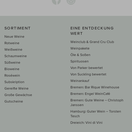
SORTIMENT
EINE ENTDECKUNG
WERT
Neue Weine
Weinclub & Grand Cru Club
Rotweine
Weinpakete
Weißweine
Öle & Soßen
Schaumweine
Spirituosen
Süßweine
Von Parker bewertet
Bioweine
Von Suckling bewertet
Roséwein
Weinankauf
Subskription
Bremen: Bar Rique Winehouse
Gereifte Weine
Bremen: Engel WeinCafé
Große Gewächse
Bremen: Gute Weine – Christoph
Gutscheine
Janssen
Hamburg: Guter Wein – Torsten
Tesch
Dreieich: Vini di Vini