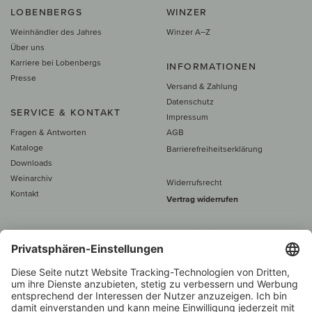
LOBENBERGS
WINZER
Weinhändler des Jahres
Winzer A–Z
Über uns
Karriere bei Lobenbergs
INFORMATIONEN
Presse
Versand & Zahlung
Datenschutz
SERVICE & KONTAKT
Impressum
Fragen & Antworten
AGB
Kataloge
Barrierefreiheitserklärung
Downloads
Weinarchiv
Widerrufsrecht
Kontakt
Vertrag widerrufen
Alle Preise inkl. MwSt., zzgl. 5 €
Versand
– ab
60 € versand­kosten­
frei