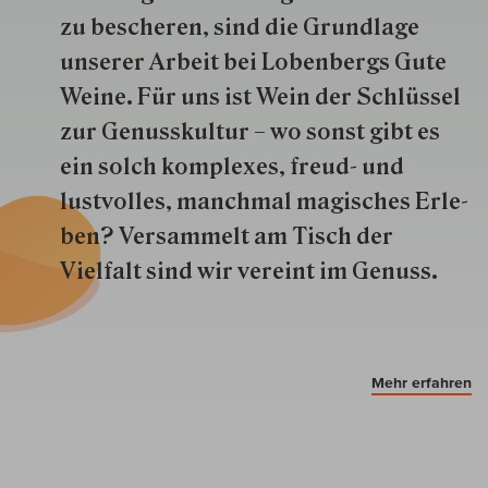
zu besche­ren, sind die Grund­lage
unserer Arbeit bei Lobenbergs Gute
Weine. Für uns ist Wein der Schlüs­sel
zur Genuss­kultur – wo sonst gibt es
ein solch kom­plexes, freud- und
lustvolles, manchmal ma­gisch­es Er­le­
ben? Versammelt am Tisch der
Vielfalt sind wir ver­eint im Genuss.
Mehr erfahren