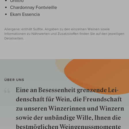
Unlitro
Chardonnay Fontvieille
Ekam Essencia
Allergene: enthält Sulfite. Angaben zu den einzelnen Weinen sowie
Informationen zu Nährwerten und Zusatzstoffen finden Sie auf den jeweiligen
Detailseiten.
ÜBER UNS
Eine an Besessenheit gren­zende Lei­
den­schaft für Wein, die Freund­schaft
zu unseren Win­zer­innen und Win­zern
so­wie der un­bän­dige Wille, Ihnen die
best­mög­lich­en Wein­genuss­momente