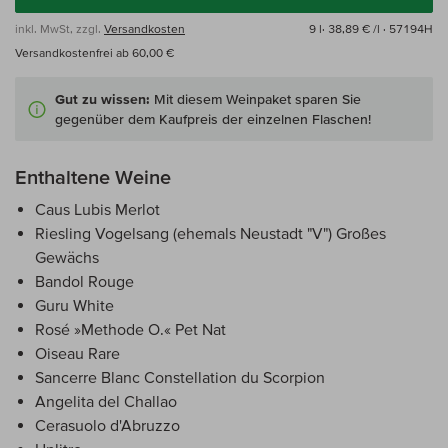
inkl. MwSt, zzgl.
Versandkosten
9 l·
38,89 € /l
· 57194H
Versandkostenfrei ab 60,00 €
Gut zu wissen:
Mit diesem Weinpaket sparen Sie
gegenüber dem Kaufpreis der einzelnen Flaschen!
Enthaltene Weine
Caus Lubis Merlot
Riesling Vogelsang (ehemals Neustadt "V") Großes
Gewächs
Bandol Rouge
Guru White
Rosé »Methode O.« Pet Nat
Oiseau Rare
Sancerre Blanc Constellation du Scorpion
Angelita del Challao
Cerasuolo d'Abruzzo