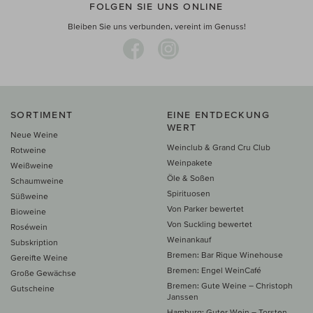
FOLGEN SIE UNS ONLINE
Bleiben Sie uns verbunden, vereint im Genuss!
SORTIMENT
EINE ENTDECKUNG
WERT
Neue Weine
Weinclub & Grand Cru Club
Rotweine
Weinpakete
Weißweine
Öle & Soßen
Schaumweine
Spirituosen
Süßweine
Von Parker bewertet
Bioweine
Von Suckling bewertet
Roséwein
Weinankauf
Subskription
Bremen: Bar Rique Winehouse
Gereifte Weine
Bremen: Engel WeinCafé
Große Gewächse
Bremen: Gute Weine – Christoph
Gutscheine
Janssen
Hamburg: Guter Wein – Torsten