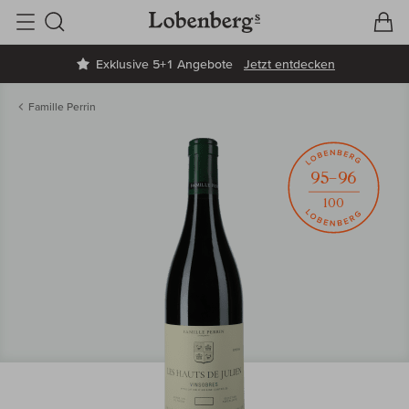
V
W
Suche
Exklusive 5+1 Angebote
Jetzt entdecken
Famille Perrin
95–96
100