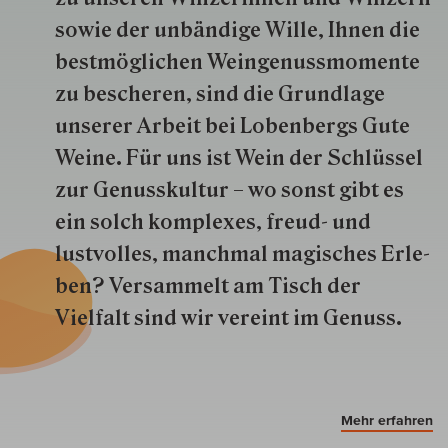
so­wie der un­bän­dige Wille, Ihnen die
best­mög­lich­en Wein­genuss­momente
zu besche­ren, sind die Grund­lage
unserer Arbeit bei Lobenbergs Gute
Weine. Für uns ist Wein der Schlüs­sel
zur Genuss­kultur – wo sonst gibt es
ein solch kom­plexes, freud- und
lustvolles, manchmal ma­gisch­es Er­le­
ben? Versammelt am Tisch der
Vielfalt sind wir ver­eint im Genuss.
Mehr erfahren