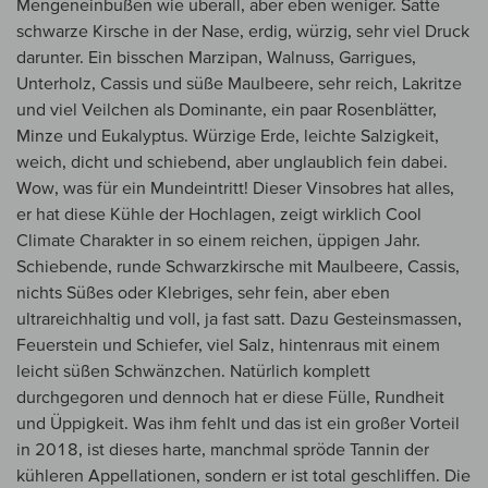
Mengeneinbußen wie überall, aber eben weniger. Satte
schwarze Kirsche in der Nase, erdig, würzig, sehr viel Druck
darunter. Ein bisschen Marzipan, Walnuss, Garrigues,
Unterholz, Cassis und süße Maulbeere, sehr reich, Lakritze
und viel Veilchen als Dominante, ein paar Rosenblätter,
Minze und Eukalyptus. Würzige Erde, leichte Salzigkeit,
weich, dicht und schiebend, aber unglaublich fein dabei.
Wow, was für ein Mundeintritt! Dieser Vinsobres hat alles,
er hat diese Kühle der Hochlagen, zeigt wirklich Cool
Climate Charakter in so einem reichen, üppigen Jahr.
Schiebende, runde Schwarzkirsche mit Maulbeere, Cassis,
nichts Süßes oder Klebriges, sehr fein, aber eben
ultrareichhaltig und voll, ja fast satt. Dazu Gesteinsmassen,
Feuerstein und Schiefer, viel Salz, hintenraus mit einem
leicht süßen Schwänzchen. Natürlich komplett
durchgegoren und dennoch hat er diese Fülle, Rundheit
und Üppigkeit. Was ihm fehlt und das ist ein großer Vorteil
in 2018, ist dieses harte, manchmal spröde Tannin der
kühleren Appellationen, sondern er ist total geschliffen. Die