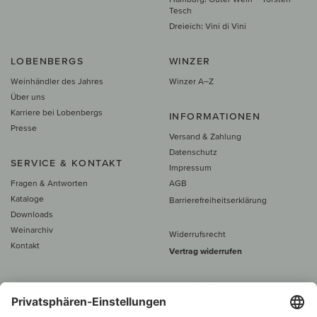
Tesch
Dreieich: Vini di Vini
LOBENBERGS
WINZER
Weinhändler des Jahres
Winzer A–Z
Über uns
Karriere bei Lobenbergs
INFORMATIONEN
Presse
Versand & Zahlung
Datenschutz
SERVICE & KONTAKT
Impressum
Fragen & Antworten
AGB
Kataloge
Barrierefreiheitserklärung
Downloads
Weinarchiv
Widerrufsrecht
Kontakt
Vertrag widerrufen
Alle Preise inkl. MwSt., zzgl. 5 €
Versand
– ab
60 € versand­kosten­
frei