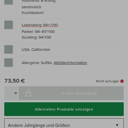
voluminös & kräftig
tanninreich
fruchtbetont
Lobenberg: 94+/100
Parker: 94–97/100
Suckling: 94/100
USA, Californien
Allergene: Sulfite,
Abfüllerinformation
73,50 €
Nicht auf Lager
In den Warenkorb
Alternative Produkte anzeigen