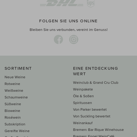
FOLGEN SIE UNS ONLINE
Bleiben Sie uns verbunden, vereint im Genuss!
SORTIMENT
EINE ENTDECKUNG
WERT
Neue Weine
Weinclub & Grand Cru Club
Rotweine
Weinpakete
Weißweine
Öle & Soßen
Schaumweine
Spirituosen
Süßweine
Von Parker bewertet
Bioweine
Von Suckling bewertet
Roséwein
Weinankauf
Subskription
Bremen: Bar Rique Winehouse
Gereifte Weine
Bremen: Engel WeinCafé