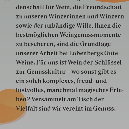
den­schaft für Wein, die Freund­schaft
zu unseren Win­zer­innen und Win­zern
so­wie der un­bän­dige Wille, Ihnen die
best­mög­lich­en Wein­genuss­momente
zu besche­ren, sind die Grund­lage
unserer Arbeit bei Lobenbergs Gute
Weine. Für uns ist Wein der Schlüs­sel
zur Genuss­kultur – wo sonst gibt es
ein solch kom­plexes, freud- und
lustvolles, manchmal ma­gisch­es Er­le­
ben? Versammelt am Tisch der
Vielfalt sind wir ver­eint im Genuss.