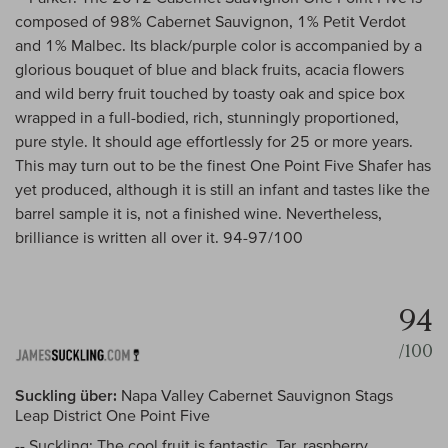
composed of 98% Cabernet Sauvignon, 1% Petit Verdot
and 1% Malbec. Its black/purple color is accompanied by a
glorious bouquet of blue and black fruits, acacia flowers
and wild berry fruit touched by toasty oak and spice box
wrapped in a full-bodied, rich, stunningly proportioned,
pure style. It should age effortlessly for 25 or more years.
This may turn out to be the finest One Point Five Shafer has
yet produced, although it is still an infant and tastes like the
barrel sample it is, not a finished wine. Nevertheless,
brilliance is written all over it. 94-97/100
94
/100
Suckling über:
Napa Valley Cabernet Sauvignon Stags
Leap District One Point Five
-- Suckling: The cool fruit is fantastic. Tar, raspberry,