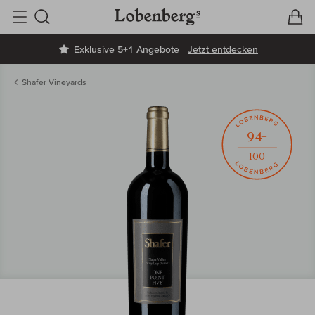
V
W
Suche
Exklusive 5+1 Angebote
Jetzt entdecken
Shafer Vineyards
94+
100