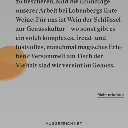
zu besche­ren, sind die Grund­lage
unserer Arbeit bei Lobenbergs Gute
Weine. Für uns ist Wein der Schlüs­sel
zur Genuss­kultur – wo sonst gibt es
ein solch kom­plexes, freud- und
lustvolles, manchmal ma­gisch­es Er­le­
ben? Versammelt am Tisch der
Vielfalt sind wir ver­eint im Genuss.
Mehr erfahren
AUSGEZEICHNET