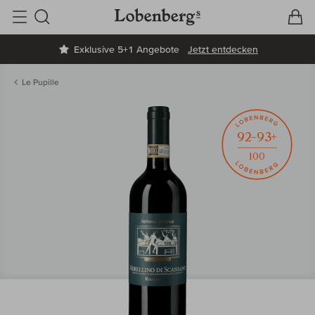
V
W
Suche
Exklusive 5+1 Angebote
Jetzt entdecken
Le Pupille
92–93+
100