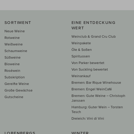
SORTIMENT
EINE ENTDECKUNG
WERT
Neue Weine
Weinclub & Grand Cru Club
Rotweine
Weinpakete
Weißweine
Öle & Soßen
Schaumweine
Spirituosen
Süßweine
Von Parker bewertet
Bioweine
Von Suckling bewertet
Roséwein
Weinankauf
Subskription
Bremen: Bar Rique Winehouse
Gereifte Weine
Bremen: Engel WeinCafé
Große Gewächse
Bremen: Gute Weine – Christoph
Gutscheine
Janssen
Hamburg: Guter Wein – Torsten
Tesch
Dreieich: Vini di Vini
LOBENBERGS
WINZER