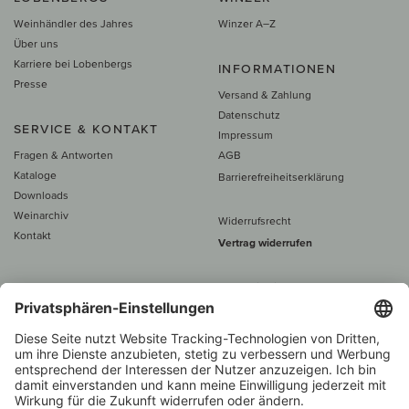
Weinhändler des Jahres
Winzer A–Z
Über uns
Karriere bei Lobenbergs
INFORMATIONEN
Presse
Versand & Zahlung
Datenschutz
SERVICE & KONTAKT
Impressum
Fragen & Antworten
AGB
Kataloge
Barrierefreiheitserklärung
Downloads
Weinarchiv
Widerrufsrecht
Kontakt
Vertrag widerrufen
Alle Preise inkl. MwSt., zzgl. 5 €
Versand
– ab
60 € versand­kosten­
frei