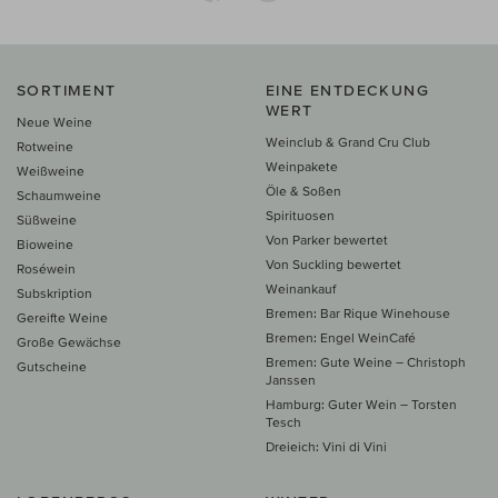
SORTIMENT
EINE ENTDECKUNG
WERT
Neue Weine
Weinclub & Grand Cru Club
Rotweine
Weinpakete
Weißweine
Öle & Soßen
Schaumweine
Spirituosen
Süßweine
Von Parker bewertet
Bioweine
Von Suckling bewertet
Roséwein
Weinankauf
Subskription
Bremen: Bar Rique Winehouse
Gereifte Weine
Bremen: Engel WeinCafé
Große Gewächse
Bremen: Gute Weine – Christoph
Gutscheine
Janssen
Hamburg: Guter Wein – Torsten
Tesch
Dreieich: Vini di Vini