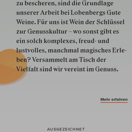
zu besche­ren, sind die Grund­lage
unserer Arbeit bei Lobenbergs Gute
Weine. Für uns ist Wein der Schlüs­sel
zur Genuss­kultur – wo sonst gibt es
ein solch kom­plexes, freud- und
lustvolles, manchmal ma­gisch­es Er­le­
ben? Versammelt am Tisch der
Vielfalt sind wir ver­eint im Genuss.
Mehr erfahren
AUSGEZEICHNET