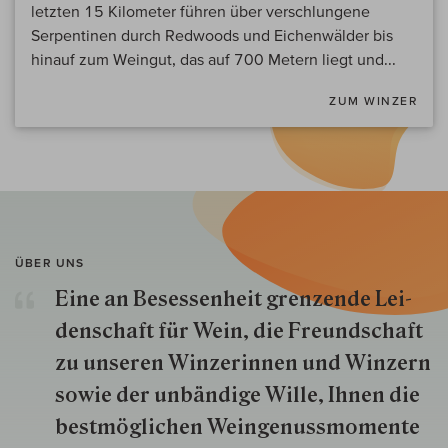
letzten 15 Kilometer führen über verschlungene
Serpentinen durch Redwoods und Eichenwälder bis
hinauf zum Weingut, das auf 700 Metern liegt und...
ZUM WINZER
ÜBER UNS
Eine an Besessenheit gren­zende Lei­
den­schaft für Wein, die Freund­schaft
zu unseren Win­zer­innen und Win­zern
so­wie der un­bän­dige Wille, Ihnen die
best­mög­lich­en Wein­genuss­momente