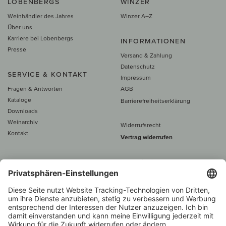
LOBENBERGS
WINZER
Weinhändler des Jahres
Winzer A–Z
Über uns
Karriere bei Lobenbergs
INFORMATIONEN
Presse
Versand & Zahlung
Datenschutz
SERVICE & KONTAKT
Impressum
Fragen & Antworten
AGB
Kataloge
Barrierefreiheitserklärung
Downloads
Weinarchiv
Widerrufsrecht
Kontakt
Vertrag widerrufen
Alle Preise inkl. MwSt., zzgl. 5 €
Versand
– ab
60 € versand­kosten­
frei