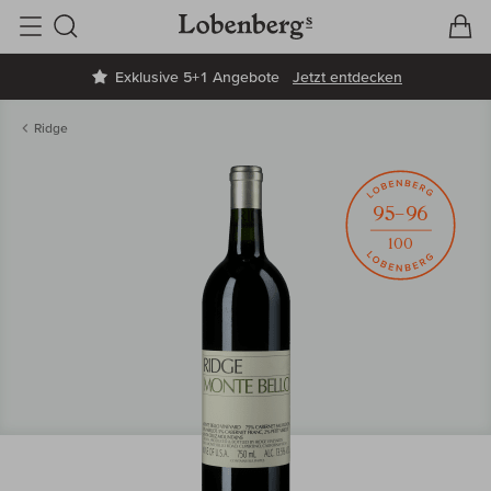
V
W
Suche
Exklusive 5+1 Angebote
Jetzt entdecken
Ridge
95–96
100