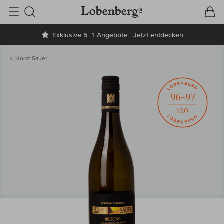
V
W
Suche
Exklusive 5+1 Angebote
Jetzt entdecken
Horst Sauer
96–97
100