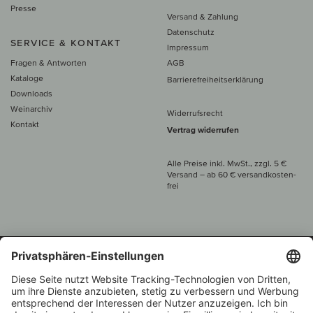
Presse
Versand & Zahlung
Datenschutz
SERVICE & KONTAKT
Impressum
Fragen & Antworten
AGB
Kataloge
Barrierefreiheitserklärung
Downloads
Weinarchiv
Widerrufsrecht
Kontakt
Vertrag widerrufen
Alle Preise inkl. MwSt., zzgl. 5 €
Versand
– ab
60 € versand­kosten­
frei
Beratung unter
+49 421 696 797-0
1.000 Winzer –
Weinhändler