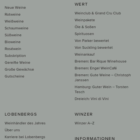
WERT
Neue Weine
Weinclub & Grand Cru Club
Rotweine
Weinpakete
Weißweine
Öle & Soßen
Schaumweine
Spirituosen
Süßweine
Von Parker bewertet
Bioweine
Von Suckling bewertet
Roséwein
Weinankauf
Subskription
Bremen: Bar Rique Winehouse
Gereifte Weine
Bremen: Engel WeinCafé
Große Gewächse
Bremen: Gute Weine – Christoph
Gutscheine
Janssen
Hamburg: Guter Wein – Torsten
Tesch
Dreieich: Vini di Vini
LOBENBERGS
WINZER
Weinhändler des Jahres
Winzer A–Z
Über uns
Karriere bei Lobenbergs
INFORMATIONEN