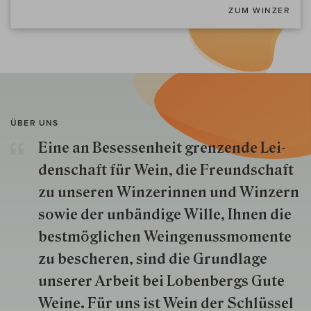
ZUM WINZER
ÜBER UNS
Eine an Besessenheit gren­zende Lei­
den­schaft für Wein, die Freund­schaft
zu unseren Win­zer­innen und Win­zern
so­wie der un­bän­dige Wille, Ihnen die
best­mög­lich­en Wein­genuss­momente
zu besche­ren, sind die Grund­lage
unserer Arbeit bei Lobenbergs Gute
Weine. Für uns ist Wein der Schlüs­sel