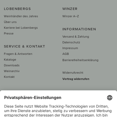
LOBENBERGS
WINZER
Weinhändler des Jahres
Winzer A–Z
Über uns
Karriere bei Lobenbergs
INFORMATIONEN
Presse
Versand & Zahlung
Datenschutz
SERVICE & KONTAKT
Impressum
Fragen & Antworten
AGB
Kataloge
Barrierefreiheitserklärung
Downloads
Weinarchiv
Widerrufsrecht
Kontakt
Vertrag widerrufen
Alle Preise inkl. MwSt., zzgl. 5 €
Versand
– ab
60 € versand­kosten­
frei