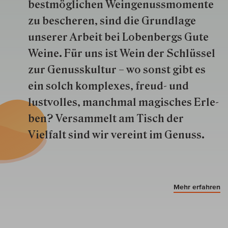
best­mög­lich­en Wein­genuss­momente
zu besche­ren, sind die Grund­lage
unserer Arbeit bei Lobenbergs Gute
Weine. Für uns ist Wein der Schlüs­sel
zur Genuss­kultur – wo sonst gibt es
ein solch kom­plexes, freud- und
lustvolles, manchmal ma­gisch­es Er­le­
ben? Versammelt am Tisch der
Vielfalt sind wir ver­eint im Genuss.
Mehr erfahren