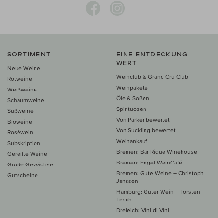
SORTIMENT
EINE ENTDECKUNG
WERT
Neue Weine
Weinclub & Grand Cru Club
Rotweine
Weinpakete
Weißweine
Öle & Soßen
Schaumweine
Spirituosen
Süßweine
Von Parker bewertet
Bioweine
Von Suckling bewertet
Roséwein
Weinankauf
Subskription
Bremen: Bar Rique Winehouse
Gereifte Weine
Bremen: Engel WeinCafé
Große Gewächse
Bremen: Gute Weine – Christoph
Gutscheine
Janssen
Hamburg: Guter Wein – Torsten
Tesch
Dreieich: Vini di Vini