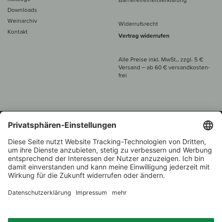
Downloads
Weinarchiv
Widerrufsrecht
Kontakt
Vertrag widerrufen
Alle Preise inkl. MwSt., zzgl. 5 €
Versand
– ab
60 € versand­kosten­
frei
Beratung unter
+49 421 696 797-0
1.000 Winzer –
Weinhändler
Zurück
Über 7.000 Weine
des Jahres 2022