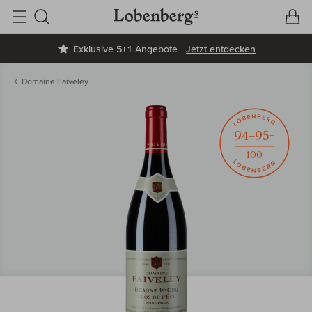
V
W
Suche
Exklusive 5+1 Angebote
Jetzt entdecken
Domaine Faiveley
94–95+
100