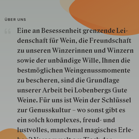
ÜBER UNS
Eine an Besessenheit gren­zende Lei­
den­schaft für Wein, die Freund­schaft
zu unseren Win­zer­innen und Win­zern
so­wie der un­bän­dige Wille, Ihnen die
best­mög­lich­en Wein­genuss­momente
zu besche­ren, sind die Grund­lage
unserer Arbeit bei Lobenbergs Gute
Weine. Für uns ist Wein der Schlüs­sel
zur Genuss­kultur – wo sonst gibt es
ein solch kom­plexes, freud- und
lustvolles, manchmal ma­gisch­es Er­le­