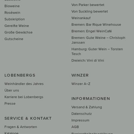
Von Parker bewertet
Bioweine
Von Suckling bewertet
Roséwein
Weinankauf
Subskription
Bremen: Bar Rique Winehouse
Gereifte Weine
Bremen: Engel WeinCafé
Große Gewächse
Bremen: Gute Weine – Christoph
Gutscheine
Janssen
Hamburg: Guter Wein – Torsten
Tesch
Dreieich: Vini di Vini
LOBENBERGS
WINZER
Weinhändler des Jahres
Winzer A–Z
Über uns
Karriere bei Lobenbergs
INFORMATIONEN
Presse
Versand & Zahlung
Datenschutz
SERVICE & KONTAKT
Impressum
Fragen & Antworten
AGB
Kataloge
Barrierefreiheitserklärung