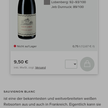
Lobenberg:
92–93/100
Jeb Dunnuck:
89/100
Nicht auf Lager
0,75 l
(12,67 € /l)
9,50 €
In den Wa
inkl. MwSt, zzgl.
Versand
SAUVIGNON BLANC
ist eine der bekanntesten und weitverbreiteten weißen
Rebsorten aus und auch in Frankreich. Eigentlich kann sie