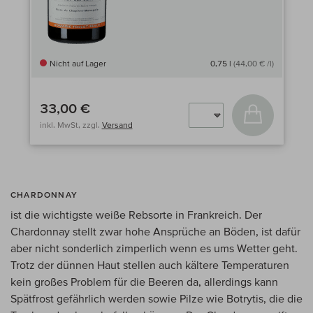
Nicht auf Lager
0,75 l
(44,00 € /l)
33,00 €
In den Wa
inkl. MwSt, zzgl.
Versand
CHARDONNAY
ist die wichtigste weiße Rebsorte in Frankreich. Der
Chardonnay stellt zwar hohe Ansprüche an Böden, ist dafür
aber nicht sonderlich zimperlich wenn es ums Wetter geht.
Trotz der dünnen Haut stellen auch kältere Temperaturen
kein großes Problem für die Beeren da, allerdings kann
Spätfrost gefährlich werden sowie Pilze wie Botrytis, die die