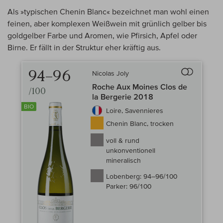
Als »typischen Chenin Blanc« bezeichnet man wohl einen
feinen, aber komplexen Weißwein mit grünlich gelber bis
goldgelber Farbe und Aromen, wie Pfirsich, Apfel oder
Birne. Er fällt in der Struktur eher kräftig aus.
94–96
Nicolas Joly
Auf den Wein-
Roche Aux Moines Clos de
/100
la Bergerie 2018
BIO
Loire, Savennieres
Chenin Blanc, trocken
voll & rund
unkonventionell
mineralisch
Lobenberg:
94–96/100
Parker:
96/100