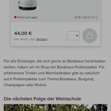
Nicht auf Lager
0,75 l
(58,67 € /l)
44,00 €
In den Wa
inkl. MwSt, zzgl.
Versand
Für alle Einsteiger, die sich gerne an Bordeaux herantasten
wollen, haben wir im Shop ein Bordeaux-Probierpaket. Für
erfahrenere Trinker und Weinliebhaber gibt es natürlich
auch Probierpakete zum Thema Bordeaux, Burgund,
Champagne oder Rhône.
Die nächsten Folge der Weinschule