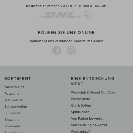
Kostenfreier Versand via DHL in DE und AT ab 60€.
FOLGEN SIE UNS ONLINE
Bleiben Sie uns verbunden, vereint im Genuss!
SORTIMENT
EINE ENTDECKUNG
WERT
Neue Weine
Weinclub & Grand Cru Club
Rotweine
Weinpakete
Weißweine
Öle & Soßen
Schaumweine
Spirituosen
Süßweine
Von Parker bewertet
Bioweine
Von Suckling bewertet
Roséwein
Weinankauf
Subskription