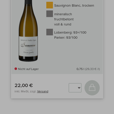
Sauvignon Blanc, trocken
mineralisch
fruchtbetont
voll & rund
Lobenberg:
93+/100
Parker:
93/100
Nicht auf Lager
0,75 l
(29,33 € /l)
22,00 €
In den Wa
inkl. MwSt, zzgl.
Versand