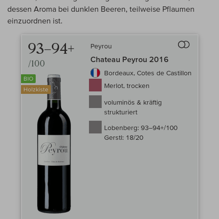
dessen Aroma bei dunklen Beeren, teilweise Pflaumen
einzuordnen ist.
93–94+
Peyrou
Auf den Wein-
Chateau Peyrou 2016
/100
Bordeaux, Cotes de Castillon
BIO
Merlot, trocken
Holzkiste
voluminös & kräftig
strukturiert
Lobenberg:
93–94+/100
Gerstl:
18/20