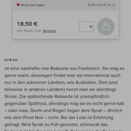
Nicht auf Lager
0,75 l
(24,67 € /l)
18,50 €
In den Wa
inkl. MwSt, zzgl.
Versand
SYRAH
ist eine namhafte rote Rebsorte aus Frankreich. Sie mag es
gerne warm, deswegen findet man sie international auch
nur in den wärmeren Ländern, wie Australien. Dort (und
teilweise in anderen Ländern) nennt man sie allerdings
Shiraz. Die spätreifende Rebsorte ist unempfindlich
gegenüber Spätfrost, allerdings mag sie es nicht gerne kalt
– oder nass. Sturm und Regen liegen dem Syrah – ähnlich
wie dem Pinot Noir – nicht. Bei der Lese ist Erfahrung
gefragt: Wird Syrah zu früh geerntet, schmeckt das