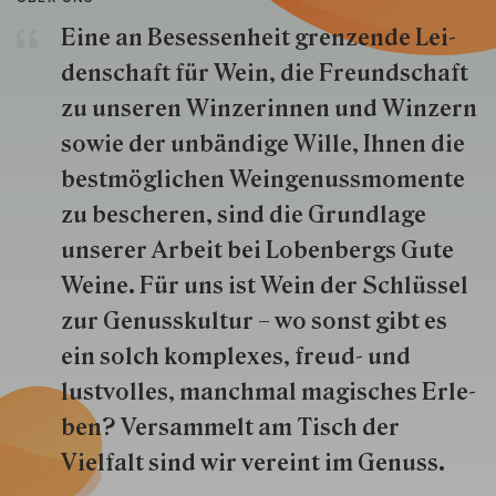
Eine an Besessenheit gren­zende Lei­
den­schaft für Wein, die Freund­schaft
zu unseren Win­zer­innen und Win­zern
so­wie der un­bän­dige Wille, Ihnen die
best­mög­lich­en Wein­genuss­momente
zu besche­ren, sind die Grund­lage
unserer Arbeit bei Lobenbergs Gute
Weine. Für uns ist Wein der Schlüs­sel
zur Genuss­kultur – wo sonst gibt es
ein solch kom­plexes, freud- und
lustvolles, manchmal ma­gisch­es Er­le­
ben? Versammelt am Tisch der
Vielfalt sind wir ver­eint im Genuss.