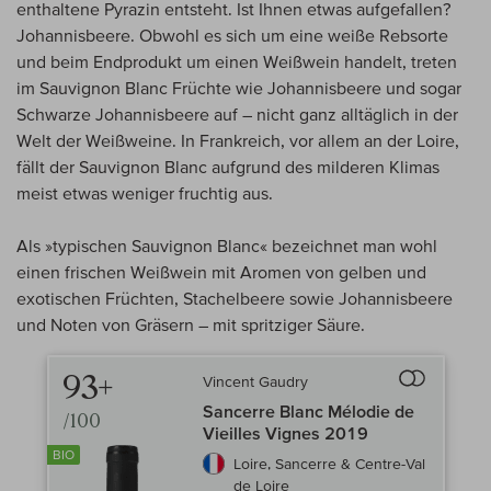
enthaltene Pyrazin entsteht. Ist Ihnen etwas aufgefallen?
Johannisbeere. Obwohl es sich um eine weiße Rebsorte
und beim Endprodukt um einen Weißwein handelt, treten
im Sauvignon Blanc Früchte wie Johannisbeere und sogar
Schwarze Johannisbeere auf – nicht ganz alltäglich in der
Welt der Weißweine. In Frankreich, vor allem an der Loire,
fällt der Sauvignon Blanc aufgrund des milderen Klimas
meist etwas weniger fruchtig aus.
Als »typischen Sauvignon Blanc« bezeichnet man wohl
einen frischen Weißwein mit Aromen von gelben und
exotischen Früchten, Stachelbeere sowie Johannisbeere
und Noten von Gräsern – mit spritziger Säure.
93+
Vincent Gaudry
Auf den Wein-
Sancerre Blanc Mélodie de
/100
Vieilles Vignes 2019
BIO
Loire, Sancerre & Centre-Val
de Loire