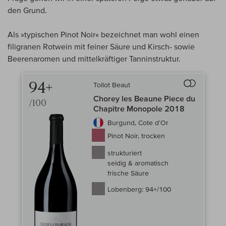
den Grund.
Als »typischen Pinot Noir« bezeichnet man wohl einen
filigranen Rotwein mit feiner Säure und Kirsch- sowie
Beerenaromen und mittelkräftiger Tanninstruktur.
94+
Tollot Beaut
Auf den Wein-
Chorey les Beaune Piece du
/100
Chapitre Monopole 2018
Burgund, Cote d'Or
Pinot Noir, trocken
strukturiert
seidig & aromatisch
frische Säure
Lobenberg:
94+/100