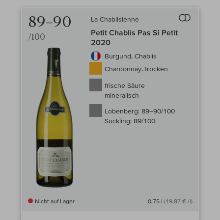
89–90
La Chablisienne
Auf den Wein-
Petit Chablis Pas Si Petit
/100
2020
Burgund, Chablis
Chardonnay, trocken
frische Säure
mineralisch
Lobenberg:
89–90/100
Suckling:
89/100
Nicht auf Lager
0,75 l
(19,87 € /l)