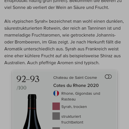
Endprodukt häufig grün (unreif). Bekommen die Beeren zu
viel Sonne ab verliert der Wein an Säure und Frucht.
Als »typischen Syrah« bezeichnet man wohl einen dunklen,
säurestrukturierten Rotwein, der reich an Tanninen ist und
marmeladige Fruchtaromen, wie getrocknete Johannis-
oder Brombeeren, im Glas zeigt. Je nach Herkunft fällt die
Aromatik unterschiedlich aus. Syrah aus Frankreich weist
eine eher kühlere Frucht auf als beispielsweise Shiraz aus
Australien. Auch pfeffrige Aromen sind typisch.
92–93
Chateau de Saint Cosme
Auf den Wein-
Cotes du Rhone 2020
/100
Rhone, Gigondas und
Rasteau
Syrah, trocken
strukturiert
fruchtbetont